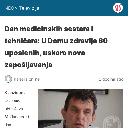
NEON Televizija
Dan medicinskih sestara i
tehničara: U Domu zdravlja 60
uposlenih, uskoro nova
zapošljavanja
Kalesija online
12 godina ago
S obzirom da
se danas
obilježava
Međunarodni
dan