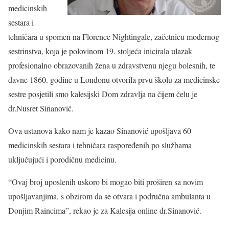
medicinskih
sestara i
tehničara u spomen na Florence Nightingale, začetnicu modernog
sestrinstva, koja je polovinom 19. stoljeća inicirala ulazak
profesionalno obrazovanih žena u zdravstvenu njegu bolesnih, te
davne 1860. godine u Londonu otvorila prvu školu za medicinske
sestre posjetili smo kalesijski Dom zdravlja na čijem čelu je
dr.Nusret Sinanović.
Ova ustanova kako nam je kazao Sinanović upošljava 60
medicinskih sestara i tehničara raspoređenih po službama
uključujući i porodičnu medicinu.
“Ovaj broj uposlenih uskoro bi mogao biti proširen sa novim
upošljavanjima, s obzirom da se otvara i područna ambulanta u
Donjim Raincima”, rekao je za Kalesija online dr.Sinanović.