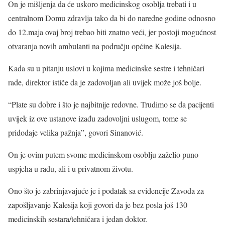
On je mišljenja da će uskoro medicinskog osoblja trebati i u
centralnom Domu zdravlja tako da bi do naredne godine odnosno
do 12.maja ovaj broj trebao biti znatno veći, jer postoji mogućnost
otvaranja novih ambulanti na području općine Kalesija.
Kada su u pitanju uslovi u kojima medicinske sestre i tehničari
rade, direktor ističe da je zadovoljan ali uvijek može još bolje.
“Plate su dobre i što je najbitnije redovne. Trudimo se da pacijenti
uvijek iz ove ustanove izađu zadovoljni uslugom, tome se
pridodaje velika pažnja”, govori Sinanović.
On je ovim putem svome medicinskom osoblju zaželio puno
uspjeha u radu, ali i u privatnom životu.
Ono što je zabrinjavajuće je i podatak sa evidencije Zavoda za
zapošljavanje Kalesija koji govori da je bez posla još 130
medicinskih sestara/tehničara i jedan doktor.