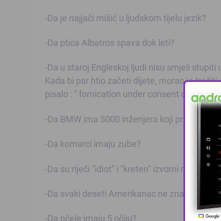
-Da je najjači mišić u ljudskom tijelu jezik?
-Da ptica Albatros spava dok leti?
-Da u staroj Engleskoj ljudi nisu smjeli stupi
Kada bi par htio začeti dijete, morao je tražit
pisalo : ” fornication under consent of king ” 
-Da BMW ima 5000 inženjera koji proučavaju 
-Da komarci imaju zube?
-Da su riječi ”idiot” i ”kreten” izvorni medicinsk
-Da svaki deseti Amerikanac ne zna naći Amer
-Da pčele imaju 5 očiju?