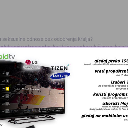
ti u seksualne odnose bez odobrenja kralja?
i odobrenje od monarha, koji bi im predao pločicu na kojoj 
– što je jedno od mogućih porijekla riječi FUCK.
zvuk zatvaranja vrata?
i izrazi?
iku na karti?