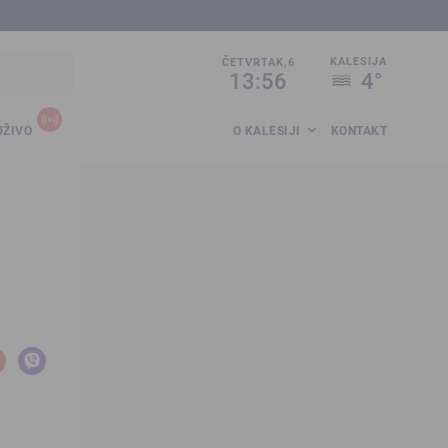
sija.co.ba
KALESIJA
ČETVRTAK,6
13:56
4°
UŽIVO
O KALESIJI
KONTAKT