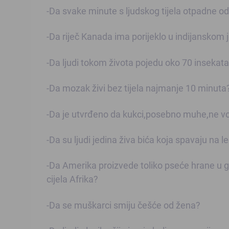
-Da svake minute s ljudskog tijela otpadne od
-Da riječ Kanada ima porijeklo u indijanskom je
-Da ljudi tokom života pojedu oko 70 insekat
-Da mozak živi bez tijela najmanje 10 minuta
-Da je utvrđeno da kukci,posebno muhe,ne vol
-Da su ljudi jedina živa bića koja spavaju na 
-Da Amerika proizvede toliko pseće hrane u g
cijela Afrika?
-Da se muškarci smiju češće od žena?