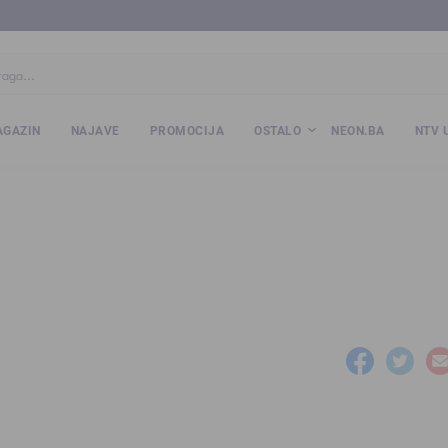
ba
www.kalesija.com
www.zvornik.ba
www.zivinice.org
www.kale
GAZIN
NAJAVE
PROMOCIJA
OSTALO
NEON.BA
NTV 