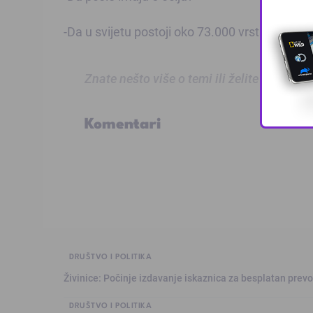
-Da u svijetu postoji oko 73.000 vrsta paukov
Znate nešto više o temi ili želite prijaviti
Komentari
DRUŠTVO I POLITIKA
Živinice: Počinje izdavanje iskaznica za besplatan prev
DRUŠTVO I POLITIKA