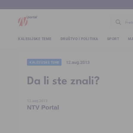
www.ntv.
KALESIJSKE TEME
DRUŠTVO I POLITIKA
SPORT
MA
12.aug.2013
KALESIJSKE TEME
Da li ste znali?
12.aug.2013
NTV Portal