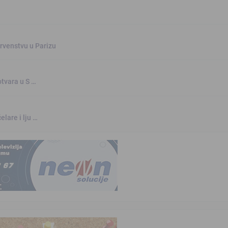
rvenstvu u Parizu
otvara u S …
elare i lju …