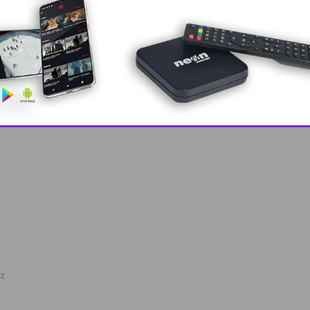
a?
 grešku u tekstu?
This popup will close in:
10
oz