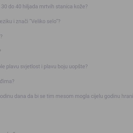
 30 do 40 hiljada mrtvih stanica kože?
ziku i znači ”Veliko selo”?
a?
?
e plavu svjetlost i plavu boju uopšte?
leđima?
odinu dana da bi se tim mesom mogla cijelu godinu hrani