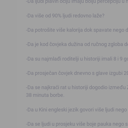
-Da ljudi plavih očiju imaju bolju percepciju u
-Da više od 90% ljudi redovno laže?
-Da potrošite više kalorija dok spavate nego d
-Da je kod čovjeka dužina od ručnog zgloba d
-Da su najmlađi roditelji u historiji imali 8 i 
-Da prosječan čovjek dnevno s glave izgubi 2
-Da se najkraći rat u historiji dogodio izme
38 minuta borbe.
-Da u Kini engleski jezik govori više ljudi neg
-Da se ljudi u prosjeku više boje pauka nego 