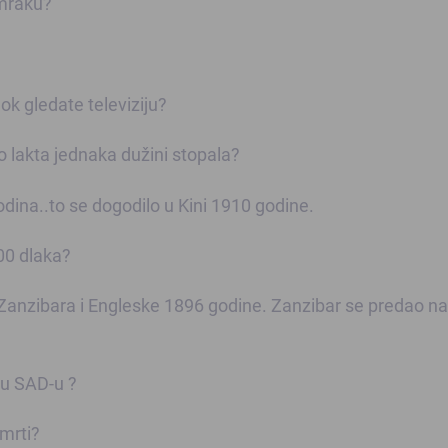
 mraku?
ok gledate televiziju?
o lakta jednaka dužini stopala?
9 godina..to se dogodilo u Kini 1910 godine.
00 dlaka?
đu Zanzibara i Engleske 1896 godine. Zanzibar se predao n
o u SAD-u ?
smrti?