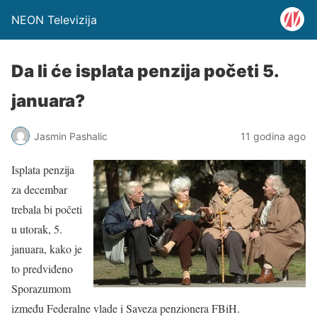
NEON Televizija
Da li će isplata penzija početi 5.
januara?
Jasmin Pashalic
11 godina ago
Isplata penzija
za decembar
trebala bi početi
u utorak, 5.
januara, kako je
to predviđeno
Sporazumom
između Federalne vlade i Saveza penzionera FBiH.