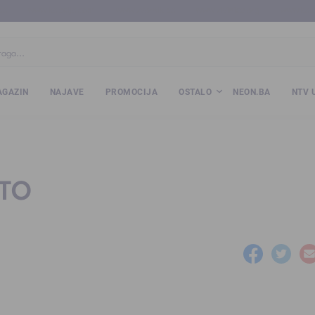
ba
www.kalesija.com
www.zvornik.ba
www.zivinice.org
www.kale
GAZIN
NAJAVE
PROMOCIJA
OSTALO
NEON.BA
NTV 
OTO