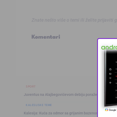
Znate nešto više o temi ili želite prijaviti
Komentari
SPORT
Juventus na Alajbegovićevom debiju poražen od Intera,
KALESIJSKE TEME
Kalesija: Kuća za odmor sa grijanim bazenom