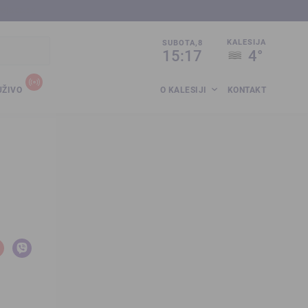
sija.co.ba
KALESIJA
SUBOTA,8
15:17
4°
UŽIVO
O KALESIJI
KONTAKT