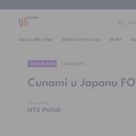
www.ntv.
KALESIJSKE TEME
DRUŠTVO I POLITIKA
SPORT
MA
15.mar.2011
GLAS MLADIH
Cunami u Japanu F
15.mar.2011
NTV Portal