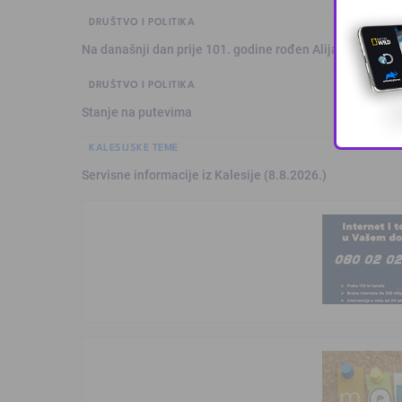
DRUŠTVO I POLITIKA
Na današnji dan prije 101. godine rođen Alija Izetbegović
DRUŠTVO I POLITIKA
Stanje na putevima
KALESIJSKE TEME
Servisne informacije iz Kalesije (8.8.2026.)