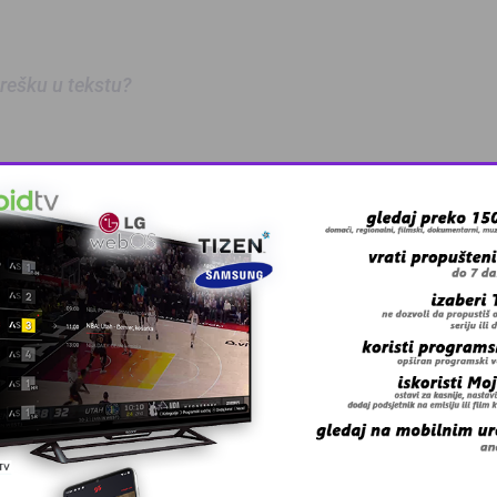
 grešku u tekstu?
 Zmaj učestvov …