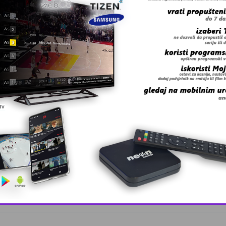
 grešku u tekstu?
anskog kanton …
This popup will close in:
10