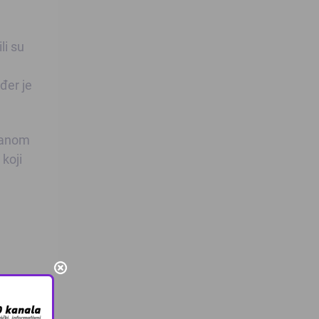
li su
đer je
ržanom
 koji
cebooku