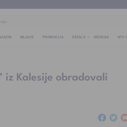
ba
www.kalesija.com
www.zvornik.ba
www.zivinice.org
www.kale
GAZIN
NAJAVE
PROMOCIJA
OSTALO
NEON.BA
NTV 
 iz Kalesije obradovali