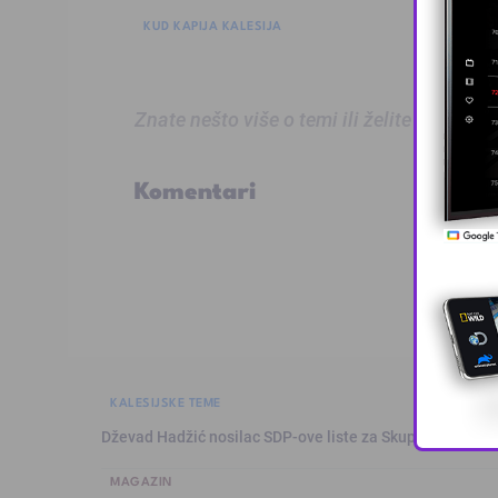
KUD KAPIJA KALESIJA
Znate nešto više o temi ili želite prijaviti
Komentari
KALESIJSKE TEME
Dževad Hadžić nosilac SDP-ove liste za Skupštinu Tuzl
MAGAZIN