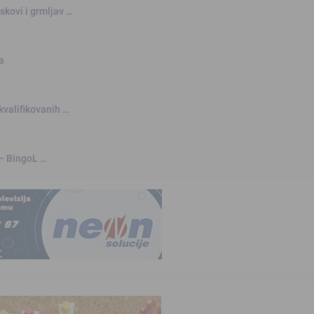
skovi i grmljav …
a
kvalifikovanih …
 – BingoL …