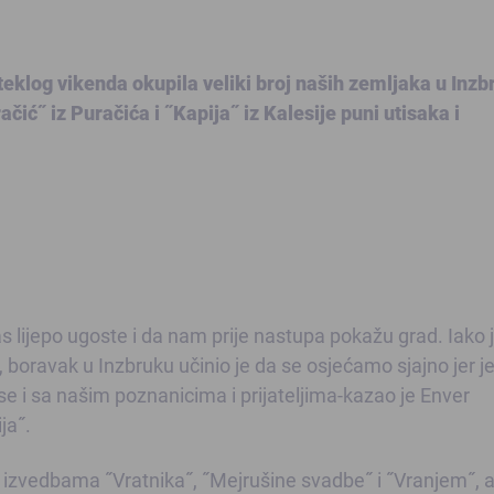
eklog vikenda okupila veliki broj naših zemljaka u Inzb
čić˝ iz Puračića i ˝Kapija˝ iz Kalesije puni utisaka i
nas lijepo ugoste i da nam prije nastupa pokažu grad. Iako 
boravak u Inzbruku učinio je da se osjećamo sjajno jer j
se i sa našim poznanicima i prijateljima-kazao je Enver
ja˝.
e izvedbama ˝Vratnika˝, ˝Mejrušine svadbe˝ i ˝Vranjem˝, 