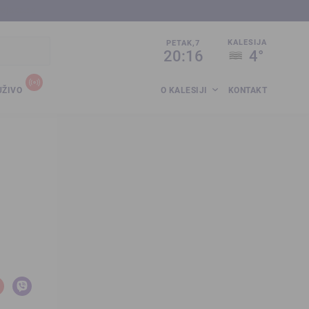
sija.co.ba
KALESIJA
PETAK,7
20:16
4°
UŽIVO
O KALESIJI
KONTAKT