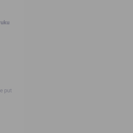
ruku
je put
e
a