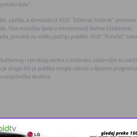
Sprečko kolo˝.
i bh. sazlija, a domaćini iz KUD ˝Džemat Inzbruk˝ predstavi
ida. Ova muzička djela u interpretaciji Belme Dizdarević,
ša, privukla su veliku pažnju publike. KUD ˝Puračić˝ tako
kulturnog i vjerskog centra u Inzbruku zadovoljni su od
m je drago što je publika mogla uživati u lijepom programu
rno-umjetnička društva.
Pratite
Kalesija Online na Fa