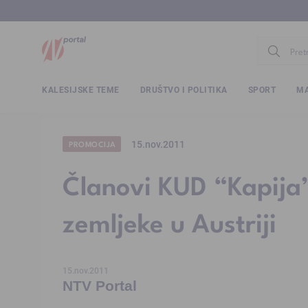
www.ntv.
KALESIJSKE TEME
DRUŠTVO I POLITIKA
SPORT
MA
15.nov.2011
PROMOCIJA
Članovi KUD “Kapija”
zemljeke u Austriji
15.nov.2011
NTV Portal