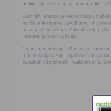
publika ih je velikim aplauzom nagradila za ˝
Osim njih, nastupio je i Murat Vrabac, najbolj
se folklornim igrama i izvedbama ilahija i kas
najmlađe članice hora ˝Selsebil˝ i Adema Dula
interpretirao nekoliko ilahija.
Organizatori druženja iz Bosansko-islamskog 
manifestacijom. Adel i Zijad Sakić ističu da i
su zajednički pripremila i realizirala tri kultu