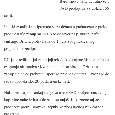
Barel sirove nafte trenutno se u
SAD prodaje za 99 dolara i 56
centi.
Iranski zvaničnici pripremaju se za debatu u parlamentu o prekidu
prodaje nafte zemljama EU, kao odgovor na planirani naftni
embargo Brisela protiv Irana od 1. jula zbog nuklearnog
programa te zemlje.
EU je odredila 1. jul za krajnji rok do kada njene članice treba da
osiguraju alternativne izvore nafte, ali su vlasti u Teheranu
zaprijetile da će prekinuti isporuke prije tog datuma. Evropa je do
sada kupovala oko 20 posto iranske nafte.
Naftni embargo i sankcije koje su uvele SAD s ciljem otežavanja
kupovine nafte iz Irana do sada su najoštrije kaznene mjere
preduzete protiv Islamske Republike zbog njenog nuklearnog
programa.