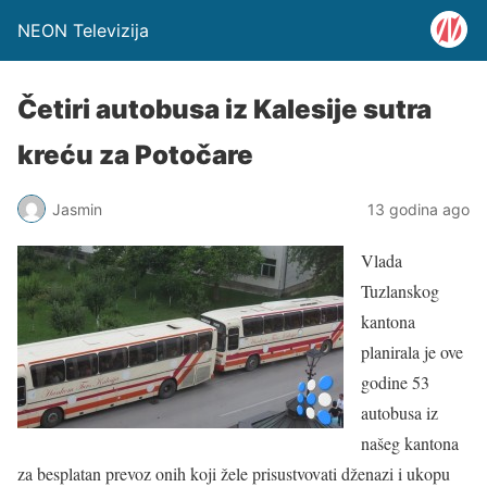
NEON Televizija
Četiri autobusa iz Kalesije sutra
kreću za Potočare
Jasmin
13 godina ago
Vlada
Tuzlanskog
kantona
planirala je ove
godine 53
autobusa iz
našeg kantona
za besplatan prevoz onih koji žele prisustvovati dženazi i ukopu