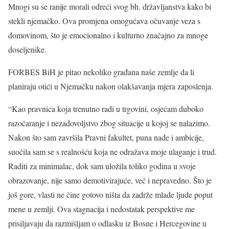
Mnogi su se ranije morali odreći svog bh. državljanstva kako bi
stekli njemačko. Ova promjena omogućava očuvanje veza s
domovinom, što je emocionalno i kulturno značajno za mnoge
doseljenike.
FORBES BiH je pitao nekoliko građana naše zemlje da li
planiraju otići u Njemačku nakon olakšavanja mjera zaposlenja.
“Kao pravnica koja trenutno radi u trgovini, osjećam duboko
razočaranje i nezadovoljstvo zbog situacije u kojoj se nalazimo.
Nakon što sam završila Pravni fakultet, puna nade i ambicije,
suočila sam se s realnošću koja ne odražava moje ulaganje i trud.
Raditi za minimalac, dok sam uložila toliko godina u svoje
obrazovanje, nije samo demotivirajuće, već i nepravedno. Što je
još gore, vlasti ne čine gotovo ništa da zadrže mlade ljude poput
mene u zemlji. Ova stagnacija i nedostatak perspektive me
prisiljavaju da razmišljam o odlasku iz Bosne i Hercegovine u