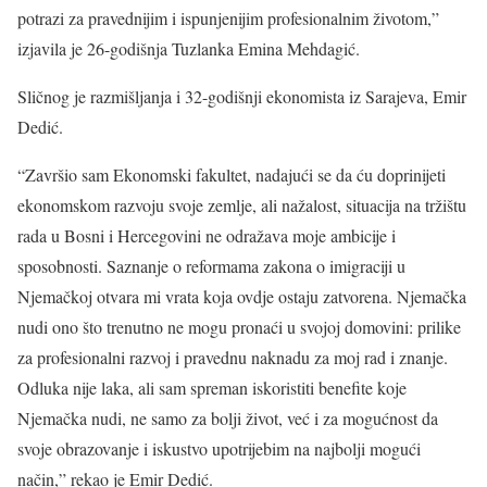
potrazi za pravednijim i ispunjenijim profesionalnim životom,”
izjavila je 26-godišnja Tuzlanka Emina Mehdagić.
Sličnog je razmišljanja i 32-godišnji ekonomista iz Sarajeva, Emir
Dedić.
“Završio sam Ekonomski fakultet, nadajući se da ću doprinijeti
ekonomskom razvoju svoje zemlje, ali nažalost, situacija na tržištu
rada u Bosni i Hercegovini ne odražava moje ambicije i
sposobnosti. Saznanje o reformama zakona o imigraciji u
Njemačkoj otvara mi vrata koja ovdje ostaju zatvorena. Njemačka
nudi ono što trenutno ne mogu pronaći u svojoj domovini: prilike
za profesionalni razvoj i pravednu naknadu za moj rad i znanje.
Odluka nije laka, ali sam spreman iskoristiti benefite koje
Njemačka nudi, ne samo za bolji život, već i za mogućnost da
svoje obrazovanje i iskustvo upotrijebim na najbolji mogući
način,” rekao je Emir Dedić.