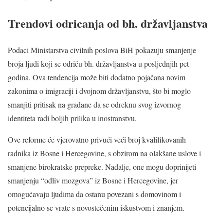
Trendovi odricanja od bh. državljanstva
Podaci Ministarstva civilnih poslova BiH pokazuju smanjenje
broja ljudi koji se odriču bh. državljanstva u posljednjih pet
godina. Ova tendencija može biti dodatno pojačana novim
zakonima o imigraciji i dvojnom državljanstvu, što bi moglo
smanjiti pritisak na građane da se odreknu svog izvornog
identiteta radi boljih prilika u inostranstvu.
Ove reforme će vjerovatno privući veći broj kvalifikovanih
radnika iz Bosne i Hercegovine, s obzirom na olakšane uslove i
smanjene birokratske prepreke. Nadalje, one mogu doprinijeti
smanjenju “odliv mozgova” iz Bosne i Hercegovine, jer
omogućavaju ljudima da ostanu povezani s domovinom i
potencijalno se vrate s novostečenim iskustvom i znanjem.