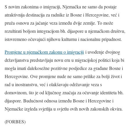
S novim zakonima o imigraciji, Njemačka ne samo da postaje
atraktivnija destinacija za radnike iz Bosne i Hercegovine, već i
pruža osnovu za jačanje veza između dvije zemlje. To može
rezultirati boljom integracijom bh. dijaspore u njemačkom društvu,
istovremeno očuvajući njihovu kulturnu i nacionalnu pripadnost.
Promjene u njemačkom zakonu o imigraciji
i uvođenje dvojnog
državljanstva predstavljaju novu eru u migracijskoj politici koja bi
mogla imati dalekosežne pozitivne posljedice za građane Bosne i
Hercegovine. Ove promjene nude ne samo prilike za bolji život i
rad u inostranstvu, već i olakšavaju održavanje veza s
domovinom, što je od ključnog značaja za očuvanje identiteta bh.
dijaspore. Budućnost odnosa između Bosne i Hercegovine i
Njemačke izgleda svjetlija u svjetlu ovih novih zakonskih okvira.
(FORBES)