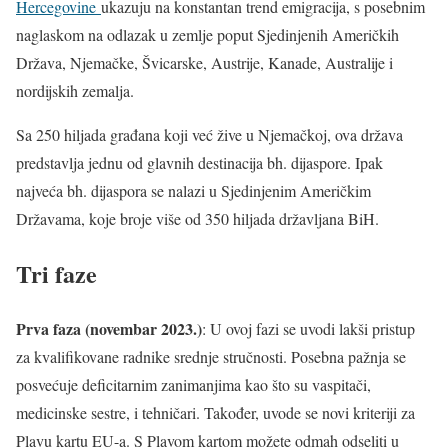
Hercegovine
ukazuju na konstantan trend emigracija, s posebnim
naglaskom na odlazak u zemlje poput Sjedinjenih Američkih
Država, Njemačke, Švicarske, Austrije, Kanade, Australije i
nordijskih zemalja.
Sa 250 hiljada građana koji već žive u Njemačkoj, ova država
predstavlja jednu od glavnih destinacija bh. dijaspore. Ipak
najveća bh. dijaspora se nalazi u Sjedinjenim Američkim
Državama, koje broje više od 350 hiljada državljana BiH.
Tri faze
Prva faza (novembar 2023.)
: U ovoj fazi se uvodi lakši pristup
za kvalifikovane radnike srednje stručnosti. Posebna pažnja se
posvećuje deficitarnim zanimanjima kao što su vaspitači,
medicinske sestre, i tehničari. Također, uvode se novi kriteriji za
Plavu kartu EU-a. S Plavom kartom možete odmah odseliti u