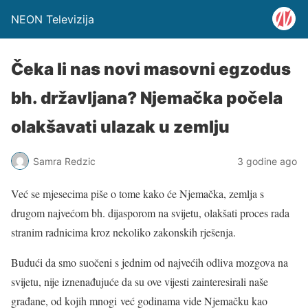
NEON Televizija
Čeka li nas novi masovni egzodus
bh. državljana? Njemačka počela
olakšavati ulazak u zemlju
Samra Redzic
3 godine ago
Već se mjesecima piše o tome kako će Njemačka, zemlja s
drugom najvećom bh. dijasporom na svijetu, olakšati proces rada
stranim radnicima kroz nekoliko zakonskih rješenja.
Budući da smo suočeni s jednim od najvećih odliva mozgova na
svijetu, nije iznenađujuće da su ove vijesti zainteresirali naše
građane, od kojih mnogi već godinama vide Njemačku kao