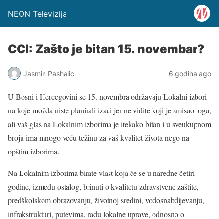
NEON Televizija
CCI: Zašto je bitan 15. novembar?
Jasmin Pashalic
6 godina ago
U Bosni i Hercegovini se 15. novembra održavaju Lokalni izbori
na koje možda niste planirali izaći jer ne vidite koji je smisao toga,
ali vaš glas na Lokalnim izborima je itekako bitan i u sveukupnom
broju ima mnogo veću težinu za vaš kvalitet života nego na
opštim izborima.
Na Lokalnim izborima birate vlast koja će se u naredne četiri
godine, između ostalog, brinuti o kvalitetu zdravstvene zaštite,
predškolskom obrazovanju, životnoj sredini, vodosnabdijevanju,
infrakstrukturi, putevima, radu lokalne uprave, odnosno o