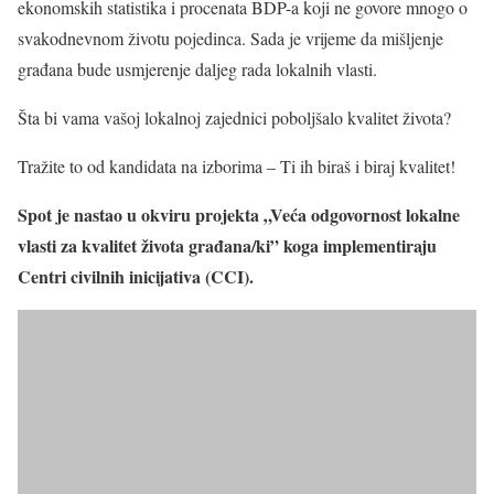
ekonomskih statistika i procenata BDP-a koji ne govore mnogo o
svakodnevnom životu pojedinca. Sada je vrijeme da mišljenje
građana bude usmjerenje daljeg rada lokalnih vlasti.
Šta bi vama vašoj lokalnoj zajednici poboljšalo kvalitet života?
Tražite to od kandidata na izborima – Ti ih biraš i biraj kvalitet!
Spot je nastao u okviru projekta „Veća odgovornost lokalne
vlasti za kvalitet života građana/ki” koga implementiraju
Centri civilnih inicijativa (CCI).