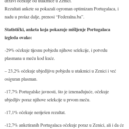
državi očekuje od utakmice u Zenici.
Rezultati ankete su pokazali ogroman optimizam Portugalaca, i
nadu u prolaz dalje, prenosi “Federalna.ba”.
Statistički, anketa koja pokazuje mišljenje Portugalaca
izgleda ovako:
-29% očekuje tijesnu pobjedu njihove selekcije, i potvrdu
plasmana u meču kod kuće.
– 23,2% očekuje ubjedljivu pobjedu u utakmici u Zenici i već
osiguran plasman.
-17,7% Portugalske javnosti, što je iznenađujuće, očekuje
ubjedljiv poraz njihove selekcije u prvom meču.
-17,1% očekuje neriješen rezultat.
-12,7% anketiranih Portugalaca očekuje poraz u Zenici, ali i da će