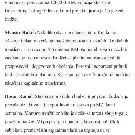
grantovi su povećani na 100 000 KM, sanacija klizišta u
Bukvarima, te drugi infrastrukturni projekti, jasno je što je veći
budžet.
Mensur Hukić:
Nekoliko stvari je interesantno. Koliko se
očekuje i planira izvršenje budžeta po osnovu tekućih i kapitalnih
transfera. U izvršenju, 5-6 miliona KM planiranih stvari neće biti
završno, jer nema novca. Budžet se planira na osnovu realnih
pretpostavki i dogovorenih obećanja. Porezni i neporezni prihodi
kod nas se dobro planiraju. Konstantno, sve više mašamo na ovim
tekućim i kapitalnim transferima.
Hasan Ramić:
Služba za privredu i budžet u pripremi budžeta je
provela niz aktivnosti, poput Javnih rasprava po MZ, kao i
centralna. Moramo uvažiti ono što je došlo sa terena zbog toga je
povećan budžet. Mi po prvi put imamo i aktivnosti političkih
subjekata prema višim organima vlasti da urgiraju da se