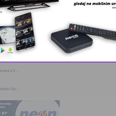
oz
rvenstvu u Parizu
This popup will close in:
8
otvara u S …
elare i lju …