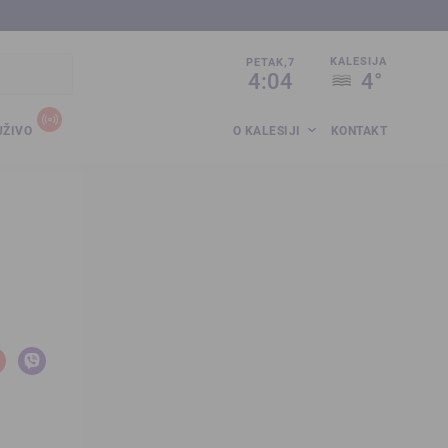
sija.co.ba
KALESIJA
PETAK,7
4:04
4°
UŽIVO
O KALESIJI
KONTAKT