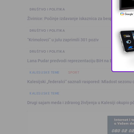
DRUŠTVO I POLITIKA
Živinice: Počinje izdavanje iskaznica za besplatan prev
DRUŠTVO I POLITIKA
“Krimolovci” u julu zaprimili 301 poziv
DRUŠTVO I POLITIKA
Lana Pudar predvodi reprezentaciju BiH na Evropskom p
KALESIJSKE TEME
SPORT
Kalesijski „federalci“ saznali raspored: Mladost sezonu 
KALESIJSKE TEME
Drugi sajam meda i zdravog življenja u Kalesiji okupio pč