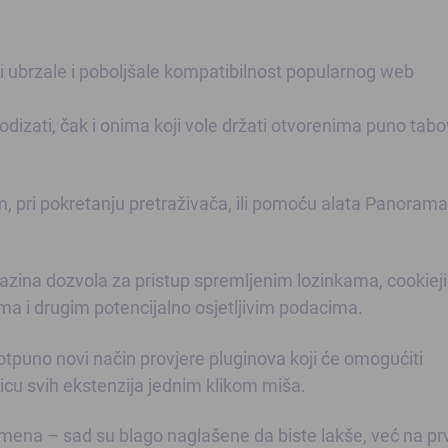
i ubrzale i poboljšale kompatibilnost popularnog web
dizati, čak i onima koji vole držati otvorenima puno tabo
om, pri pokretanju pretraživača, ili pomoću alata Panorama
h razina dozvola za pristup spremljenim lozinkama, cookiej
ma i drugim potencijalno osjetljivim podacima.
tpuno novi način provjere pluginova koji će omogućiti
čicu svih ekstenzija jednim klikom miša.
omena – sad su blago naglašene da biste lakše, već na pr