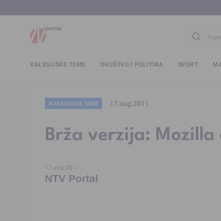
www.ntv.
KALESIJSKE TEME
DRUŠTVO I POLITIKA
SPORT
MA
17.aug.2011
KALESIJSKE TEME
Brža verzija: Mozilla
17.aug.2011
NTV Portal