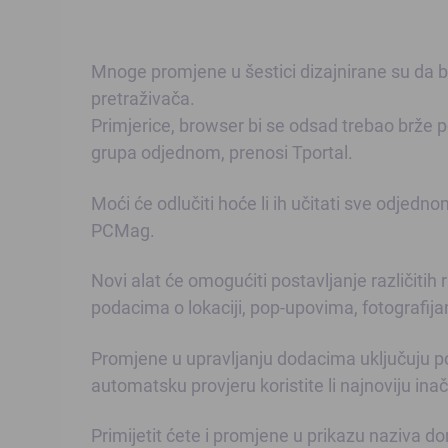
Mnoge promjene u šestici dizajnirane su da b
pretraživača.
Primjerice, browser bi se odsad trebao brže po
grupa odjednom, prenosi Tportal.
Moći će odlučiti hoće li ih učitati sve odjedn
PCMag.
Novi alat će omogućiti postavljanje različiti
podacima o lokaciji, pop-upovima, fotografija
Promjene u upravljanju dodacima uključuju po
automatsku provjeru koristite li najnoviju ina
Primijetit ćete i promjene u prikazu naziva d