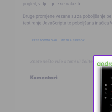
pogled, vidjeli gdje se nalazite.
Druge promjene vezane su za poboljšanje per
testiranje JavaScripta te poboljšana inačica
FREE DOWNLOAD
MOZILA FIREFOX
Znate nešto više o temi ili želite prijaviti
Komentari