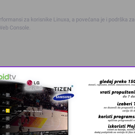
formansi za korisnike Linuxa, a povećana je i podrška za
 Web Console.
 grešku u tekstu?