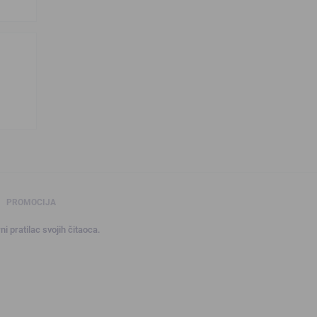
PROMOCIJA
ni pratilac svojih čitaoca.