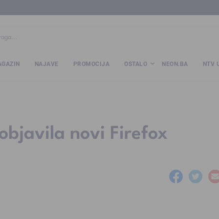
ba
www.kalesija.com
www.zvornik.ba
www.zivinice.org
www.kale
GAZIN
NAJAVE
PROMOCIJA
OSTALO
NEON.BA
NTV 
 objavila novi Firefox