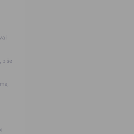
va i
, piše
ima,
vi