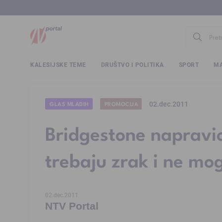
www.ntv.
KALESIJSKE TEME
DRUŠTVO I POLITIKA
SPORT
MA
02.dec.2011
GLAS MLADIH
PROMOCIJA
Bridgestone napravi
trebaju zrak i ne mog
02.dec.2011
NTV Portal