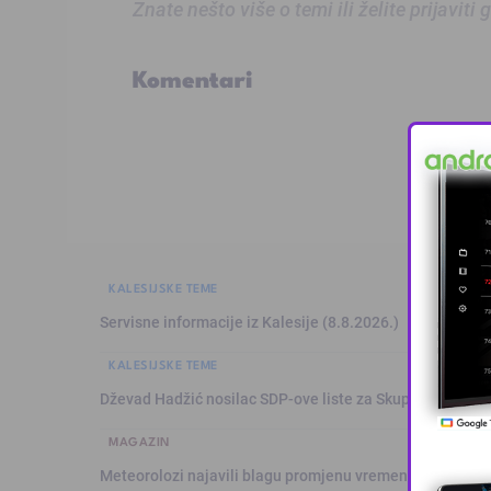
Znate nešto više o temi ili želite prijaviti
Komentari
KALESIJSKE TEME
Servisne informacije iz Kalesije (8.8.2026.)
KALESIJSKE TEME
Dževad Hadžić nosilac SDP-ove liste za Skupštinu Tuzl
MAGAZIN
Meteorolozi najavili blagu promjenu vremena: Sutra plju