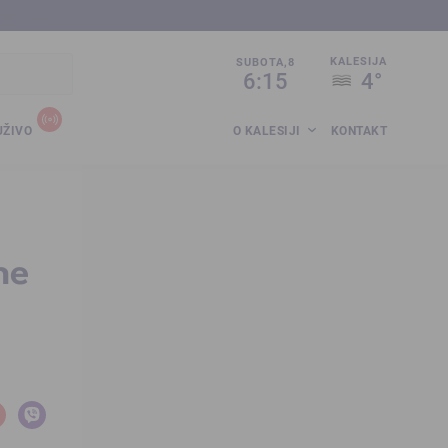
sija.co.ba
KALESIJA
SUBOTA,8
6:15
4°
UŽIVO
O KALESIJI
KONTAKT
ne