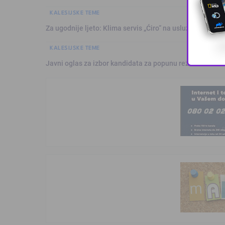
KALESIJSKE TEME
Za ugodnije ljeto: Klima servis „Ćiro“ na usluzi građanim
KALESIJSKE TEME
Javni oglas za izbor kandidata za popunu rezervne liste 