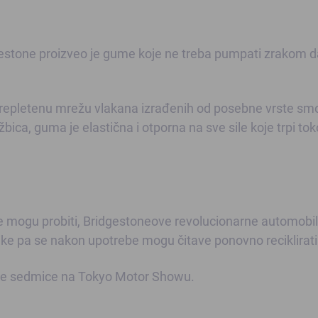
estone proizveo je gume koje ne treba pumpati zrakom d
repletenu mrežu vlakana izrađenih od posebne vrste smo
bica, guma je elastična i otporna na sve sile koje trpi to
ne mogu probiti, Bridgestoneove revolucionarne automobi
ike pa se nakon upotrebe mogu čitave ponovno reciklirati
 ove sedmice na Tokyo Motor Showu.