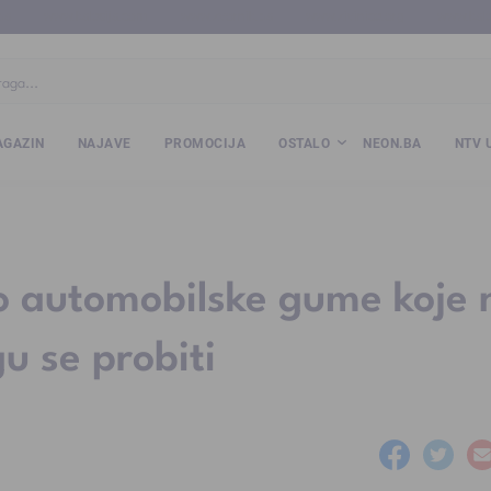
ba
www.kalesija.com
www.zvornik.ba
www.zivinice.org
www.kale
GAZIN
NAJAVE
PROMOCIJA
OSTALO
NEON.BA
NTV 
o automobilske gume koje 
u se probiti