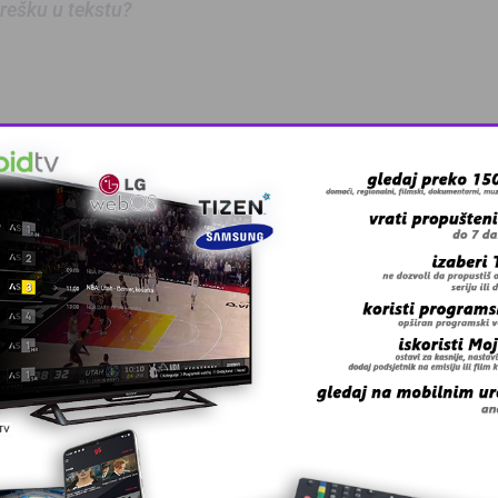
 grešku u tekstu?
anskog kanton …
skovi i grmljav …