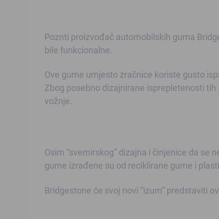
Poznti proizvođač automobilskih guma Bridg
bile funkcionalne.
Ove gume umjesto zračnice koriste gusto isp
Zbog posebno dizajnirane isprepletenosti tih ž
vožnje.
Osim “svemirskog” dizajna i činjenice da se 
gume izrađene su od reciklirane gume i plast
Bridgestone će svoj novi “izum” predstaviti