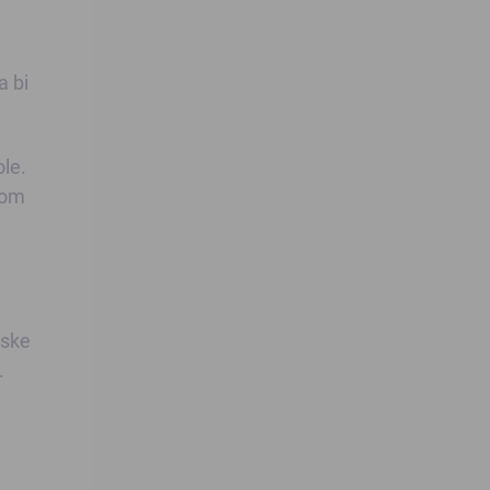
a bi
le.
kom
lske
.