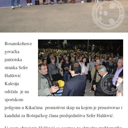
Bosanskoherce
govačka
patriotska
stranka Sefer
Halilović
Kalesija
održala je na
sportskom
poligonu u Kikačima promotivni skup na kojem je prisustvovao i
kandidat za Bošnjačkog člana predsjedništva Sefer Halilović.
U svom obraćanju Halilović se osvrnuo na aktuelnu problematiku