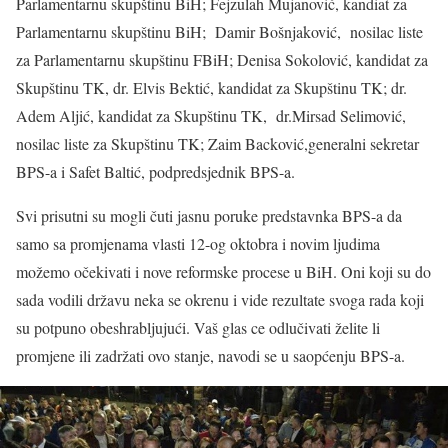
Parlamentarnu skupštinu BiH; Fejzulah Mujanović, kandiat za
Parlamentarnu skupštinu BiH; Damir Bošnjaković, nosilac liste
za Parlamentarnu skupštinu FBiH; Denisa Sokolović, kandidat za
Skupštinu TK, dr. Elvis Bektić, kandidat za Skupštinu TK; dr.
Adem Aljić, kandidat za Skupštinu TK, dr.Mirsad Selimović,
nosilac liste za Skupštinu TK; Zaim Backović,generalni sekretar
BPS-a i Safet Baltić, podpredsjednik BPS-a.
Svi prisutni su mogli čuti jasnu poruke predstavnka BPS-a da
samo sa promjenama vlasti 12-og oktobra i novim ljudima
možemo očekivati i nove reformske procese u BiH. Oni koji su do
sada vodili državu neka se okrenu i vide rezultate svoga rada koji
su potpuno obeshrabljujući. Vaš glas ce odlučivati želite li
promjene ili zadržati ovo stanje, navodi se u saopćenju BPS-a.