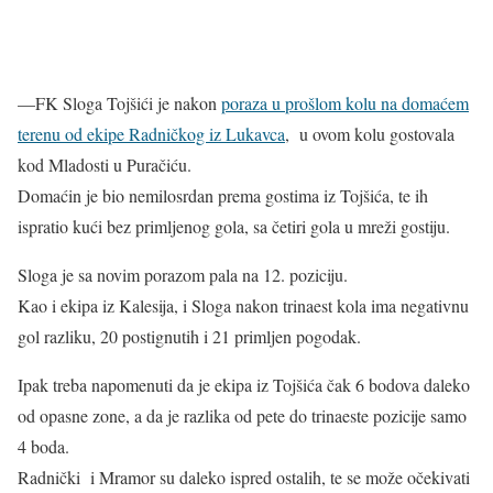
—FK Sloga Tojšići je nakon
poraza u prošlom kolu na domaćem
terenu od ekipe Radničkog iz Lukavca
, u ovom kolu gostovala
kod Mladosti u Puračiću.
Domaćin je bio nemilosrdan prema gostima iz Tojšića, te ih
ispratio kući bez primljenog gola, sa četiri gola u mreži gostiju.
Sloga je sa novim porazom pala na 12. poziciju.
Kao i ekipa iz Kalesija, i Sloga nakon trinaest kola ima negativnu
gol razliku, 20 postignutih i 21 primljen pogodak.
Ipak treba napomenuti da je ekipa iz Tojšića čak 6 bodova daleko
od opasne zone, a da je razlika od pete do trinaeste pozicije samo
4 boda.
Radnički i Mramor su daleko ispred ostalih, te se može očekivati