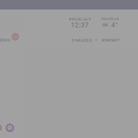
sija.co.ba
KALESIJA
NEDJELJA,9
12:37
4°
UŽIVO
O KALESIJI
KONTAKT