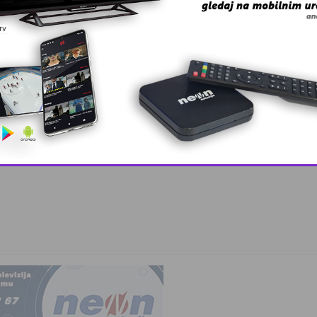
 Zmaj učestvov …
, lider ko …
This popup will close in:
10