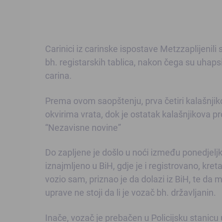
Carinici iz carinske ispostave Metzzaplijenili
bh. registarskih tablica, nakon čega su uhaps
carina.
Prema ovom saopštenju, prva četiri kalašnjik
okvirima vrata, dok je ostatak kalašnjikova 
“Nezavisne novine”
Do zapljene je došlo u noći između ponedjeljka
iznajmljeno u BiH, gdje je i registrovano, kret
vozio sam, priznao je da dolazi iz BiH, te da 
uprave ne stoji da li je vozač bh. državljanin.
Inače, vozač je prebačen u Policijsku stanicu