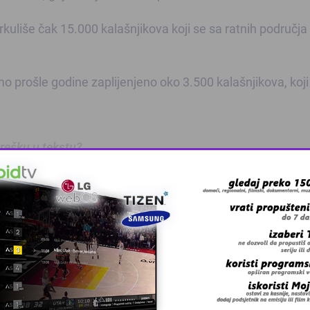
uliše čak 15.000 kalašnjikova koji se sa ratnih područja
mo prošle godine zaplijenjeno oko 3.500 kalašnjikova, koji
 grešku u tekstu?