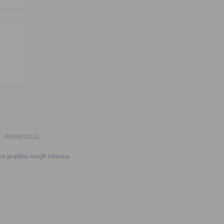
PROMOCIJA
ni pratilac svojih čitaoca.