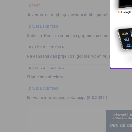
SPORT
Juventus na Alajbegovićevom debiju poražen od Intera,
KALESIJSKE TEME
Kalesija: Kuća za odmor sa grijanim bazenom
DRUŠTVO I POLITIKA
Na današnji dan prije 101. godine rođen Alija Izetbegović
DRUŠTVO I POLITIKA
Stanje na putevima
KALESIJSKE TEME
Servisne informacije iz Kalesije (8.8.2026.)