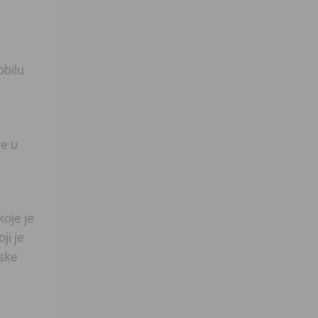
obilu
ve u
koje je
ji je
nske