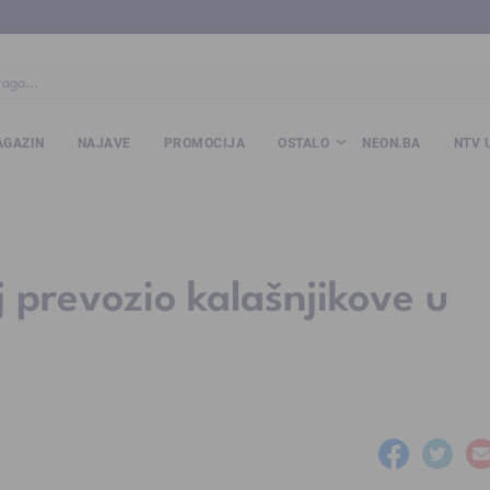
ba
www.kalesija.com
www.zvornik.ba
www.zivinice.org
www.kale
GAZIN
NAJAVE
PROMOCIJA
OSTALO
NEON.BA
NTV 
 prevozio kalašnjikove u