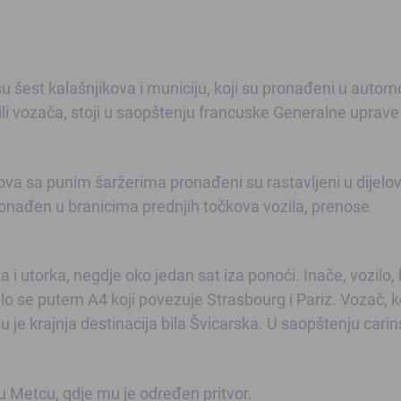
 su šest kalašnjikova i municiju, koji su pronađeni u autom
ili vozača, stoji u saopštenju francuske Generalne uprave
ova sa punim šaržerima pronađeni su rastavljeni u dijelo
pronađen u branicima prednjih točkova vozila, prenose
 i utorka, negdje oko jedan sat iza ponoći. Inače, vozilo, 
alo se putem A4 koji povezuje Strasbourg i Pariz. Vozač, ko
mu je krajnja destinacija bila Švicarska. U saopštenju cari
 u Metcu, gdje mu je određen pritvor.