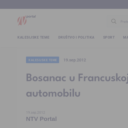
www.ntv.
KALESIJSKE TEME
DRUŠTVO I POLITIKA
SPORT
MA
19.sep.2012
KALESIJSKE TEME
Bosanac u Francuskoj
automobilu
19.sep.2012
NTV Portal