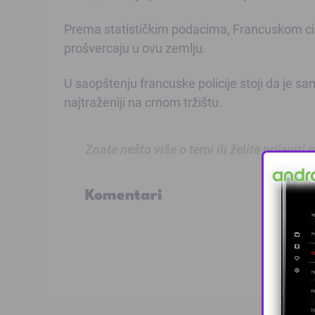
Prema statističkim podacima, Francuskom cirk
prošvercaju u ovu zemlju.
U saopštenju francuske policije stoji da je sa
najtraženiji na crnom tržištu.
Znate nešto više o temi ili želite prijaviti
Komentari