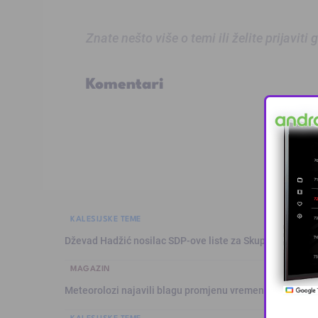
Znate nešto više o temi ili želite prijaviti
Komentari
KALESIJSKE TEME
Dževad Hadžić nosilac SDP-ove liste za Skupštinu Tuzl
MAGAZIN
Meteorolozi najavili blagu promjenu vremena: Sutra plju
KALESIJSKE TEME