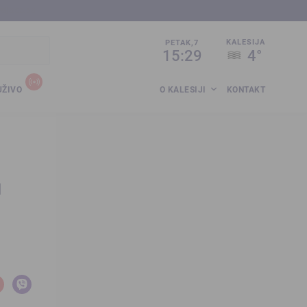
sija.co.ba
KALESIJA
PETAK,7
15:29
4°
UŽIVO
O KALESIJI
KONTAKT
a