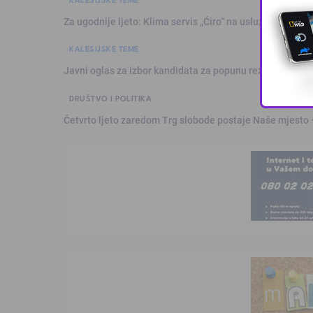
Za ugodnije ljeto: Klima servis „Ćiro“ na usluzi građanim
KALESIJSKE TEME
Javni oglas za izbor kandidata za popunu rezervne liste 
DRUŠTVO I POLITIKA
Četvrto ljeto zaredom Trg slobode postaje Naše mjesto