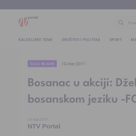
www.ntv.
KALESIJSKE TEME
DRUŠTVO I POLITIKA
SPORT
MA
10.mar.2011
GLAS MLADIH
Bosanac u akciji: Džek
bosanskom jeziku -F
10.mar.2011
NTV Portal