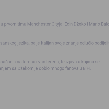
 u prvom timu Manchester Cityja, Edin Džeko i Mario Balot
anskog jezika, pa je Italijan svoje znanje odlučio podijelit
našanja na terenu i van terena, te izjava u kojima se
sivanjem sa Džekom je dobio mnogo fanova u BiH.