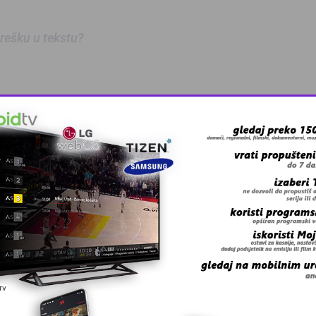
 grešku u tekstu?
anskog kanton …
skovi i grmljav …