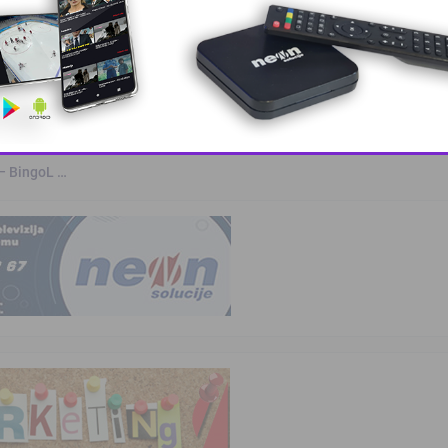
a
kvalifikovanih …
This popup will close in:
10
 – BingoL …