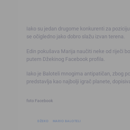
Iako su jedan drugome konkurenti za poziciju
se očigledno jako dobro slažu izvan terena.
Edin pokušava Marija naučiti neke od riječi bos
putem Džekinog Facebook profila.
Iako je Baloteli mnogima antipatičan, zbog po
predstavlja kao najbolji igrač planete, dopi
foto Facebook
DŽEKO
MARIO BALOTELI