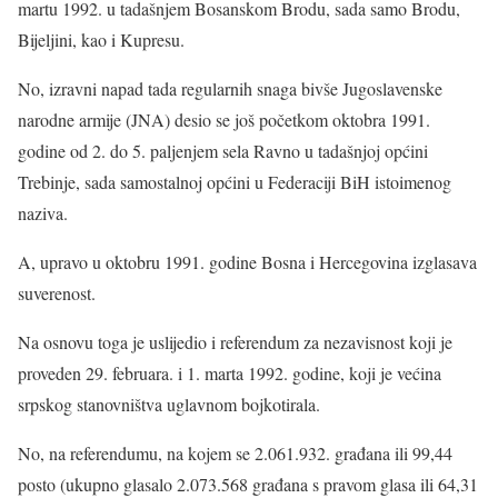
martu 1992. u tadašnjem Bosanskom Brodu, sada samo Brodu,
Bijeljini, kao i Kupresu.
No, izravni napad tada regularnih snaga bivše Jugoslavenske
narodne armije (JNA) desio se još početkom oktobra 1991.
godine od 2. do 5. paljenjem sela Ravno u tadašnjoj općini
Trebinje, sada samostalnoj općini u Federaciji BiH istoimenog
naziva.
A, upravo u oktobru 1991. godine Bosna i Hercegovina izglasava
suverenost.
Na osnovu toga je uslijedio i referendum za nezavisnost koji je
proveden 29. februara. i 1. marta 1992. godine, koji je većina
srpskog stanovništva uglavnom bojkotirala.
No, na referendumu, na kojem se 2.061.932. građana ili 99,44
posto (ukupno glasalo 2.073.568 građana s pravom glasa ili 64,31