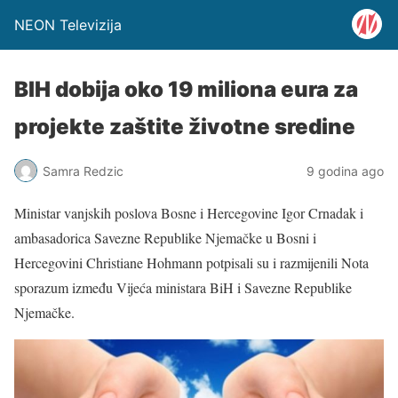
NEON Televizija
BIH dobija oko 19 miliona eura za
projekte zaštite životne sredine
Samra Redzic
9 godina ago
Ministar vanjskih poslova Bosne i Hercegovine Igor Crnadak i
ambasadorica Savezne Republike Njemačke u Bosni i
Hercegovini Christiane Hohmann potpisali su i razmijenili Nota
sporazum između Vijeća ministara BiH i Savezne Republike
Njemačke.