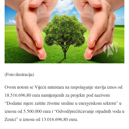
(Foto:ilustracija)
Ovom notom se Vijeću ministara na raspolaganje stavlja iznos od
18.516.696,80 eura namijenjenih za projekte pod nazivom
“Dodatne mjere zaštite životne sredine u energetskom sektoru” u
iznosu od 5.500.000 eura i “Odvod/prečišćavanje otpadnih voda u
Zenici” u iznosu od 13.016.696,80 eura.