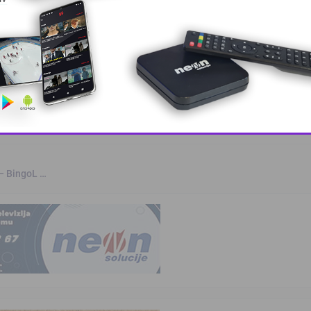
skovi i grmljav …
a
kvalifikovanih …
This popup will close in:
10
 – BingoL …