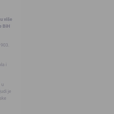
u više
e BiH
1903.
la i
 u
udi je
tske