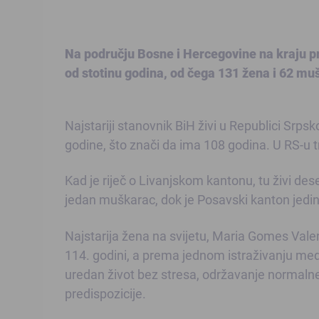
Na području Bosne i Hercegovine na kraju pro
od stotinu godina, od čega 131 žena i 62 mu
Najstariji stanovnik BiH živi u Republici Srpsk
godine, što znači da ima 108 godina. U RS-u t
Kad je riječ o Livanjskom kantonu, tu živi de
jedan muškarac, dok je Posavski kanton jedin
Najstarija žena na svijetu, Maria Gomes Valen
114. godini, a prema jednom istraživanju medic
uredan život bez stresa, održavanje normalne
predispozicije.