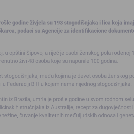
šle godine živjela su 193 stogodišnjaka i lica koja imaj
škarca, podaci su Agencije za identifikacione dokument
oj, u opštini Šipovo, a riječ je osobi ženskog pola rođenoj 
renutno živi 48 osoba koje su napunile 100 godina.
set stogodišnjaka, među kojima je devet osoba ženskog po
i u Federaciji BiH u kojem nema nijednog stogodišnjaka.
tin iz Brazila, umrla je prošle godine u svom rodnom selu
inskih stručnjaka iz Australije, recept za dugovječnost lj
 težine, čuvanje kvalitetnih međuljudskih odnosa i gene