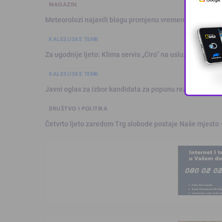
MAGAZIN
Meteorolozi najavili blagu promjenu vremena: Sutra plju
KALESIJSKE TEME
Za ugodnije ljeto: Klima servis „Ćiro“ na usluzi građanim
KALESIJSKE TEME
Javni oglas za izbor kandidata za popunu rezervne liste 
DRUŠTVO I POLITIKA
Četvrto ljeto zaredom Trg slobode postaje Naše mjesto