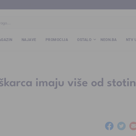
ba
www.kalesija.com
www.zvornik.ba
www.zivinice.org
www.kale
GAZIN
NAJAVE
PROMOCIJA
OSTALO
NEON.BA
NTV 
škarca imaju više od stoti