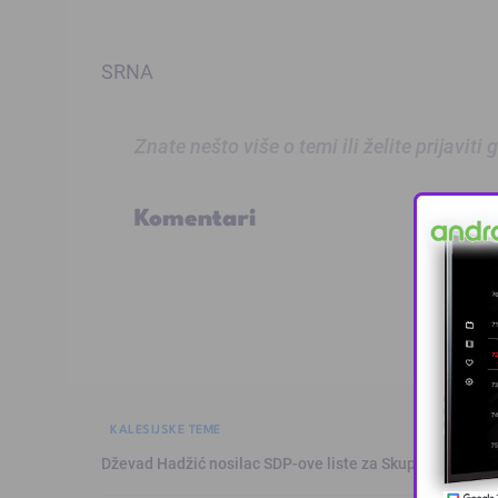
SRNA
Znate nešto više o temi ili želite prijaviti
Komentari
KALESIJSKE TEME
Dževad Hadžić nosilac SDP-ove liste za Skupštinu Tuzl