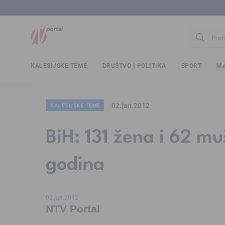
www.ntv.
KALESIJSKE TEME
DRUŠTVO I POLITIKA
SPORT
MA
02.jan.2012
KALESIJSKE TEME
BiH: 131 žena i 62 mu
godina
02.jan.2012
NTV Portal