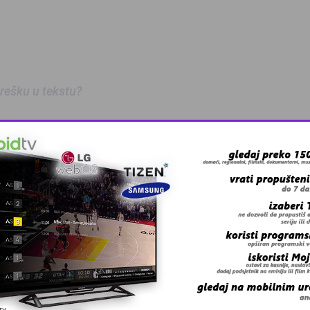
 grešku u tekstu?
anskog kanton …