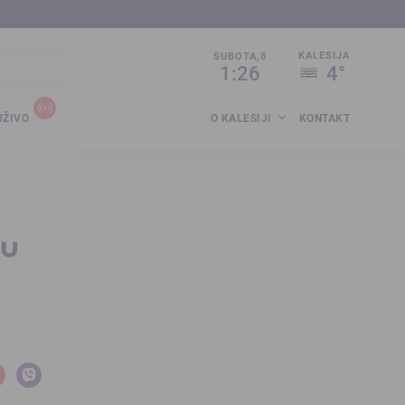
sija.co.ba
KALESIJA
SUBOTA,8
1:26
4°
UŽIVO
O KALESIJI
KONTAKT
nu