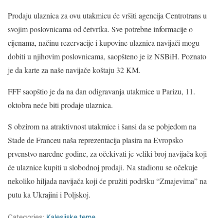
Prodaju ulaznica za ovu utakmicu će vršiti agencija Centrotrans u
svojim poslovnicama od četvrtka. Sve potrebne informacije o
cijenama, načinu rezervacije i kupovine ulaznica navijači mogu
dobiti u njihovim poslovnicama, saopšteno je iz NSBiH. Poznato
je da karte za naše navijače koštaju 32 KM.
FFF saopštio je da na dan odigravanja utakmice u Parizu, 11.
oktobra neće biti prodaje ulaznica.
S obzirom na atraktivnost utakmice i šansi da se pobjedom na
Stade de Franceu naša reprezentacija plasira na Evropsko
prvenstvo naredne godine, za očekivati je veliki broj navijača koji
će ulaznice kupiti u slobodnoj prodaji. Na stadionu se očekuje
nekoliko hiljada navijača koji će pružiti podršku “Zmajevima” na
putu ka Ukrajini i Poljskoj.
Categories:
Kalesijske teme