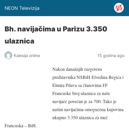
NEON Televizija
Bh. navijačima u Parizu 3.350
ulaznica
Kalesija online
15 godina ago
Nakon današnjih razgovora
predstavnika NSBiH Elvedina Begića i
Elmira Pilava sa članovima FF
Francuske broj ulaznica za naše
navijače povećan je za 700. Tako je
našim navijačima omogućena kupovina
ukupno 3.350 ulaznica za meč
Francuska – BiH.