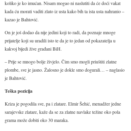
koliko je ko imućan. Nisam mogao ni naslutiti da će doći vakat
kada ću morati vaditi zlato iz usta kako bih ta ista usta nahranio –
kazao je Bahtović.
On je još dodao da nije jedini koji to radi, da poznaje mnoge
prijatelje koji su uradili isto te da je to jedan od pokazatelja u
kakvoj bijedi žive građani BiH.
– Prije se mnogo bolje živjelo. Čim smo mogli priuštiti zlatne
plombe, sve je jasno. Žalosno je dokle smo dogurali… – naglasio
je Bahtović.
Teška pozicija
Kriza je pogodila sve, pa i zlatare. Elmir Šehić, menadžer jedne
sarajevske zlatare, kaže da se za zlatne navlake težine oko pola
grama može dobiti oko 30 maraka.