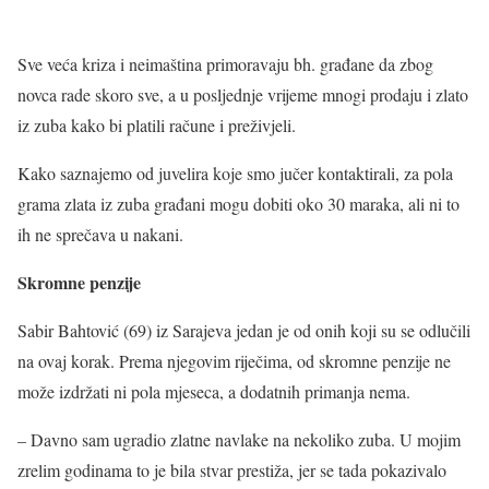
Sve veća kriza i neimaština primoravaju bh. građane da zbog
novca rade skoro sve, a u posljednje vrijeme mnogi prodaju i zlato
iz zuba kako bi platili račune i preživjeli.
Kako saznajemo od juvelira koje smo jučer kontaktirali, za pola
grama zlata iz zuba građani mogu dobiti oko 30 maraka, ali ni to
ih ne sprečava u nakani.
Skromne penzije
Sabir Bahtović (69) iz Sarajeva jedan je od onih koji su se odlučili
na ovaj korak. Prema njegovim riječima, od skromne penzije ne
može izdržati ni pola mjeseca, a dodatnih primanja nema.
– Davno sam ugradio zlatne navlake na nekoliko zuba. U mojim
zrelim godinama to je bila stvar prestiža, jer se tada pokazivalo