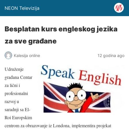
NEON Televizija
Besplatan kurs engleskog jezika
za sve građane
Kalesija online
12 godina ago
Udruženje
građana Centar
za lični i
profesionalni
razvoj u
saradnji sa El-
Roi Europskim
centrom za obrazovanje iz Londona, implementira projekat