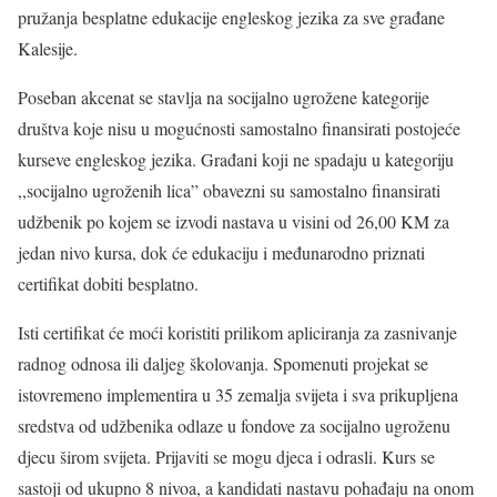
pružanja besplatne edukacije engleskog jezika za sve građane
Kalesije.
Poseban akcenat se stavlja na socijalno ugrožene kategorije
društva koje nisu u mogućnosti samostalno finansirati postojeće
kurseve engleskog jezika. Građani koji ne spadaju u kategoriju
,,socijalno ugroženih lica” obavezni su samostalno finansirati
udžbenik po kojem se izvodi nastava u visini od 26,00 KM za
jedan nivo kursa, dok će edukaciju i međunarodno priznati
certifikat dobiti besplatno.
Isti certifikat će moći koristiti prilikom apliciranja za zasnivanje
radnog odnosa ili daljeg školovanja. Spomenuti projekat se
istovremeno implementira u 35 zemalja svijeta i sva prikupljena
sredstva od udžbenika odlaze u fondove za socijalno ugroženu
djecu širom svijeta. Prijaviti se mogu djeca i odrasli. Kurs se
sastoji od ukupno 8 nivoa, a kandidati nastavu pohađaju na onom