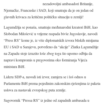
nezadovoljni ambasadori Britanije,
Njemačke, Francuske i SAD, koji smatraju da je on jedan od
glavnih krivaca za kritičnu političku situaciju u zemlji!
Lagumdžija se ponaša, smatraju međunarodni kreatori BiH, kao
Slobodan Milošević u vrijeme raspada bivše Jugoslavije, navodi
“Press RS” kome je, iz više diplomatskih izvora bliskih misijama
EU i SAD u Sarajevu, potvrđeno da “akcije” Zlatka Lagumdžije
na Zapadu stoje izrazito loše zbog toga što uporno odbija da
napravi kompromis u pregovorima oko formiranja Vijeća
ministara BiH.
Lideru SDP-a, navodi isti izvor, zamjera se i loš odnos u
Parlamentu BiH prema pojedinim zakonskim rješenjima iz paketa
uslova za nastavak evropskog puta zemlje.
Sagovornik “Pressa RS” iz jedne od zapadnih ambasada u