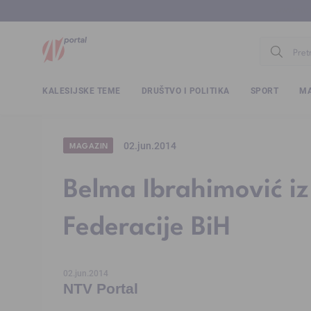
www.ntv.
KALESIJSKE TEME
DRUŠTVO I POLITIKA
SPORT
MA
02.jun.2014
MAGAZIN
Belma Ibrahimović iz
Federacije BiH
02.jun.2014
NTV Portal