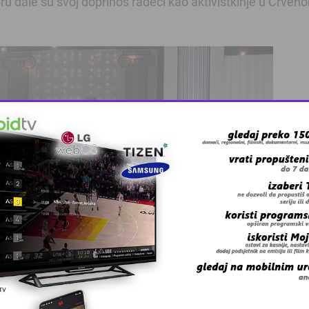
ru dale su svoj doprinos radeći kao aktivistkinje u Crven