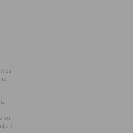
iH za
mra
 iz
varen
lje. I