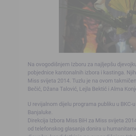
Na ovogodišnjem Izboru za najljepšu djevojku 
pobjednice kantonalnih izbora i kastinga. Nj
Miss svijeta 2014. Tuzlu je na ovom takmičen
Bečić, Džana Talović, Lejla Bektić i Alma Konj
U revijalnom dijelu programa publiku u BKC-u s
Banjaluke.
Direkcija Izbora Miss BiH za Miss svijeta 201
od telefonskog glasanja donira u humanitarn