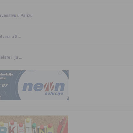
rvenstvu u Parizu
otvara u S …
elare i lju …