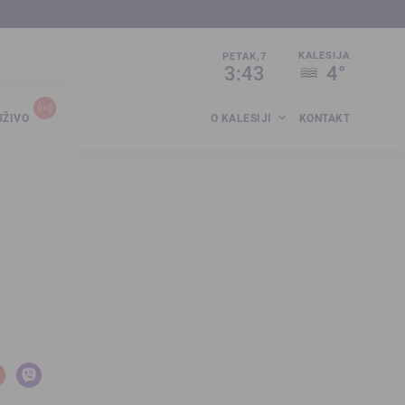
sija.co.ba
KALESIJA
PETAK,7
3:43
4°
UŽIVO
O KALESIJI
KONTAKT