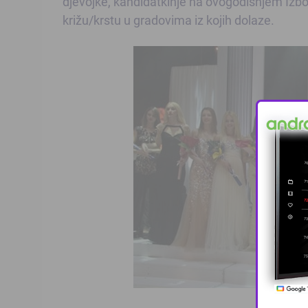
djevojke, kandidatkinje na ovogodišnjem Izbo
križu/krstu u gradovima iz kojih dolaze.