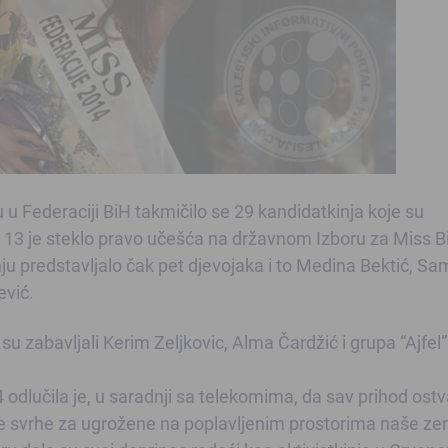
u Federaciji BiH takmičilo se 29 kandidatkinja koje su
ih 13 je steklo pravo učešća na državnom Izboru za Miss B
ju predstavljalo čak pet djevojaka i to Medina Bektić, Sa
ević.
u zabavljali Kerim Zeljkovic, Alma Čardžić i grupa “Ajfel”
4 odlučila je, u saradnji sa telekomima, da sav prihod ost
e svrhe za ugrožene na poplavljenim prostorima naše zem