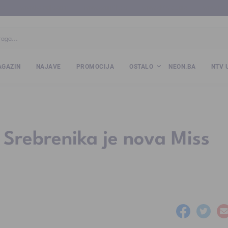
ba
www.kalesija.com
www.zvornik.ba
www.zivinice.org
www.kale
GAZIN
NAJAVE
PROMOCIJA
OSTALO
NEON.BA
NTV 
 Srebrenika je nova Miss