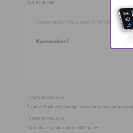
tuzlarije.net
Znate nešto više o temi ili želite prijaviti
Komentari
DRUŠTVO I POLITIKA
Živinice: Počinje izdavanje iskaznica za besplatan prev
DRUŠTVO I POLITIKA
“Krimolovci” u julu zaprimili 301 poziv