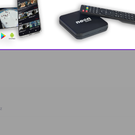
 grešku u tekstu?
This popup will close in:
10
oz