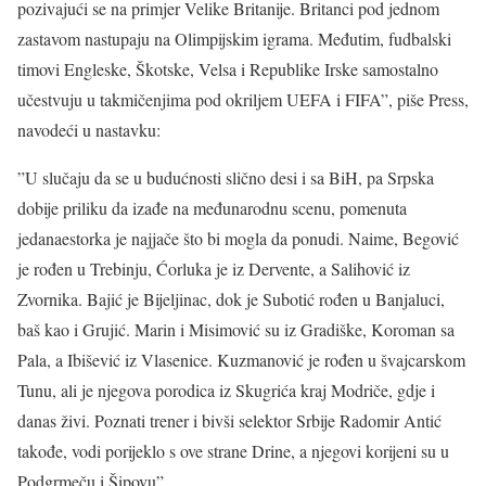
pozivajući se na primjer Velike Britanije. Britanci pod jednom
zastavom nastupaju na Olimpijskim igrama. Međutim, fudbalski
timovi Engleske, Škotske, Velsa i Republike Irske samostalno
učestvuju u takmičenjima pod okriljem UEFA i FIFA”, piše Press,
navodeći u nastavku:
”U slučaju da se u budućnosti slično desi i sa BiH, pa Srpska
dobije priliku da izađe na međunarodnu scenu, pomenuta
jedanaestorka je najjače što bi mogla da ponudi. Naime, Begović
je rođen u Trebinju, Ćorluka je iz Dervente, a Salihović iz
Zvornika. Bajić je Bijeljinac, dok je Subotić rođen u Banjaluci,
baš kao i Grujić. Marin i Misimović su iz Gradiške, Koroman sa
Pala, a Ibišević iz Vlasenice. Kuzmanović je rođen u švajcarskom
Tunu, ali je njegova porodica iz Skugrića kraj Modriče, gdje i
danas živi. Poznati trener i bivši selektor Srbije Radomir Antić
takođe, vodi porijeklo s ove strane Drine, a njegovi korijeni su u
Podgrmeču i Šipovu”.