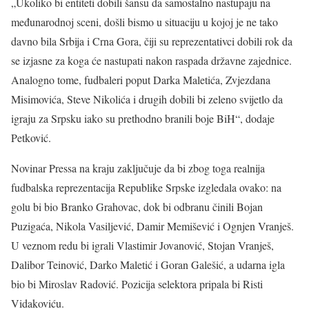
„Ukoliko bi entiteti dobili šansu da samostalno nastupaju na
međunarodnoj sceni, došli bismo u situaciju u kojoj je ne tako
davno bila Srbija i Crna Gora, čiji su reprezentativci dobili rok da
se izjasne za koga će nastupati nakon raspada državne zajednice.
Analogno tome, fudbaleri poput Darka Maletića, Zvjezdana
Misimovića, Steve Nikolića i drugih dobili bi zeleno svijetlo da
igraju za Srpsku iako su prethodno branili boje BiH“, dodaje
Petković.
Novinar Pressa na kraju zaključuje da bi zbog toga realnija
fudbalska reprezentacija Republike Srpske izgledala ovako: na
golu bi bio Branko Grahovac, dok bi odbranu činili Bojan
Puzigaća, Nikola Vasiljević, Damir Memišević i Ognjen Vranješ.
U veznom redu bi igrali Vlastimir Jovanović, Stojan Vranješ,
Dalibor Teinović, Darko Maletić i Goran Galešić, a udarna igla
bio bi Miroslav Radović. Pozicija selektora pripala bi Risti
Vidakoviću.