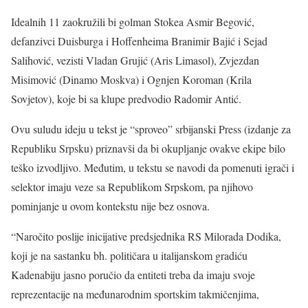
Idealnih 11 zaokružili bi golman Stokea Asmir Begović,
defanzivci Duisburga i Hoffenheima Branimir Bajić i Sejad
Salihović, vezisti Vladan Grujić (Aris Limasol), Zvjezdan
Misimović (Dinamo Moskva) i Ognjen Koroman (Krila
Sovjetov), koje bi sa klupe predvodio Radomir Antić.
Ovu suludu ideju u tekst je “sproveo” srbijanski Press (izdanje za
Republiku Srpsku) priznavši da bi okupljanje ovakve ekipe bilo
teško izvodljivo. Međutim, u tekstu se navodi da pomenuti igrači i
selektor imaju veze sa Republikom Srpskom, pa njihovo
pominjanje u ovom kontekstu nije bez osnova.
“Naročito poslije inicijative predsjednika RS Milorada Dodika,
koji je na sastanku bh. političara u italijanskom gradiću
Kadenabiju jasno poručio da entiteti treba da imaju svoje
reprezentacije na međunarodnim sportskim takmičenjima,