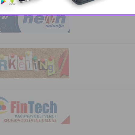
This popup will close in:
11