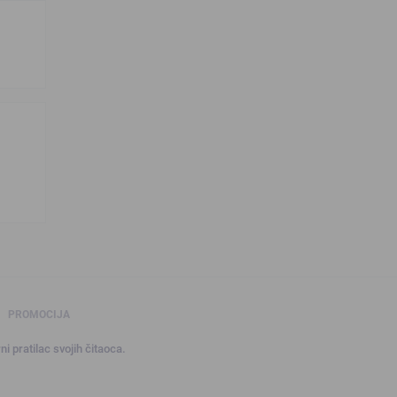
PROMOCIJA
ni pratilac svojih čitaoca.