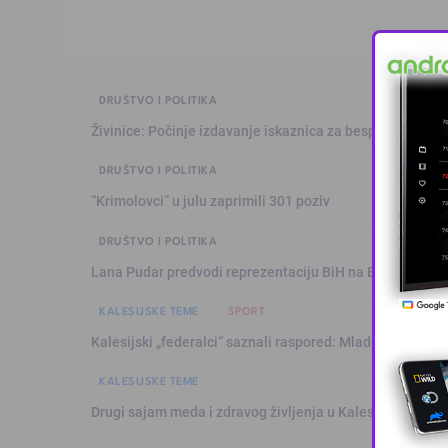
DRUŠTVO I POLITIKA
Živinice: Počinje izdavanje iskaznica za besplatan prev
DRUŠTVO I POLITIKA
“Krimolovci” u julu zaprimili 301 poziv
DRUŠTVO I POLITIKA
Lana Pudar predvodi reprezentaciju BiH na Evropskom p
KALESIJSKE TEME
SPORT
Kalesijski „federalci“ saznali raspored: Mladost sezonu 
KALESIJSKE TEME
Drugi sajam meda i zdravog življenja u Kalesiji okupio pč