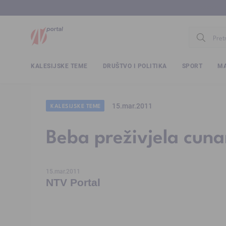
www.ntv.
KALESIJSKE TEME
DRUŠTVO I POLITIKA
SPORT
MA
15.mar.2011
KALESIJSKE TEME
Beba preživjela cunam
15.mar.2011
NTV Portal