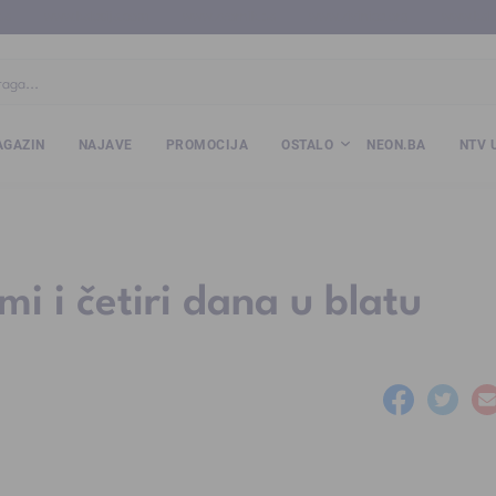
ba
www.kalesija.com
www.zvornik.ba
www.zivinice.org
www.kale
GAZIN
NAJAVE
PROMOCIJA
OSTALO
NEON.BA
NTV 
i i četiri dana u blatu