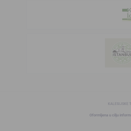
KALESIJSKE 
Oformljena u cilju informi