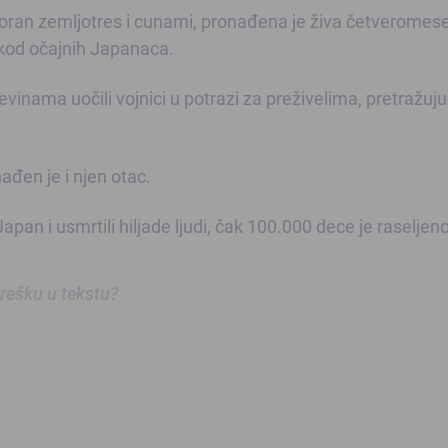
razoran zemljotres i cunami, pronađena je živa četverome
 kod očajnih Japanaca.
inama uočili vojnici u potrazi za preživelima, pretražuju
đen je i njen otac.
apan i usmrtili hiljade ljudi, čak 100.000 dece je raseljeno
 grešku u tekstu?