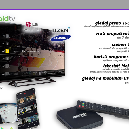
oz
rvenstvu u Parizu
otvara u S …
elare i lju …