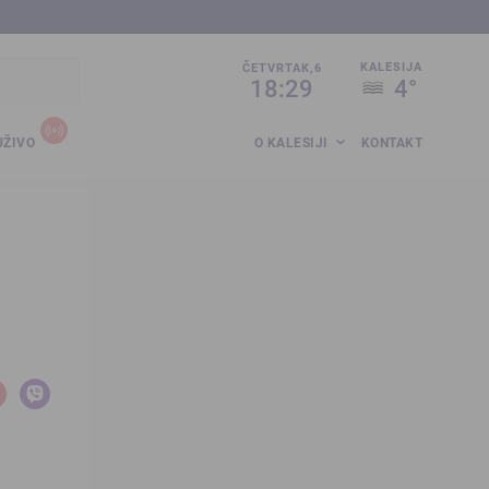
sija.co.ba
KALESIJA
ČETVRTAK,6
18:29
4°
UŽIVO
O KALESIJI
KONTAKT