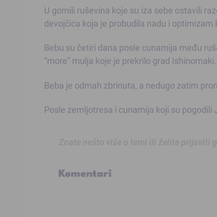
U gomili ruševina koje su iza sebe ostavili 
devojčica koja je probudila nadu i optimizam
Bebu su četiri dana posle cunamija među rušev
“more” mulja koje je prekrilo grad Ishinomaki.
Beba je odmah zbrinuta, a nedugo zatim prona
Posle zemljotresa i cunamija koji su pogodili J
Znate nešto više o temi ili želite prijaviti
Komentari