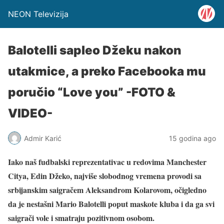
NEON Televizija
Balotelli sapleo Džeku nakon
utakmice, a preko Facebooka mu
poručio “Love you” -FOTO &
VIDEO-
Admir Karić
15 godina ago
Iako naš fudbalski reprezentativac u redovima Manchester
Citya, Edin Džeko, najviše slobodnog vremena provodi sa
srbijanskim saigračem Aleksandrom Kolarovom, očigledno
da je nestašni Mario Balotelli poput maskote kluba i da ga svi
saigrači vole i smatraju pozitivnom osobom.