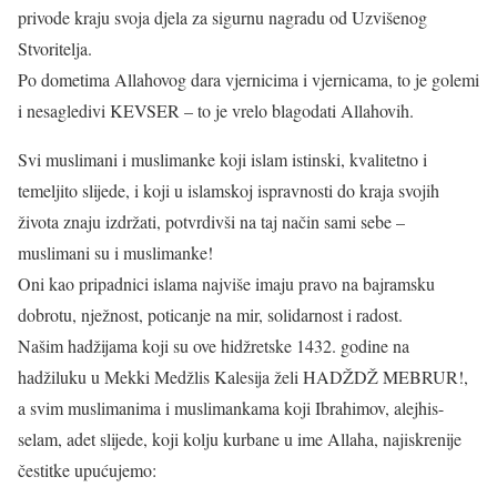
privode kraju svoja djela za sigurnu nagradu od Uzvišenog
Stvoritelja.
Po dometima Allahovog dara vjernicima i vjernicama, to je golemi
i nesagledivi KEVSER – to je vrelo blagodati Allahovih.
Svi muslimani i muslimanke koji islam istinski, kvalitetno i
temeljito slijede, i koji u islamskoj ispravnosti do kraja svojih
života znaju izdržati, potvrdivši na taj način sami sebe –
muslimani su i muslimanke!
Oni kao pripadnici islama najviše imaju pravo na bajramsku
dobrotu, nježnost, poticanje na mir, solidarnost i radost.
Našim hadžijama koji su ove hidžretske 1432. godine na
hadžiluku u Mekki Medžlis Kalesija želi HADŽDŽ MEBRUR!,
a svim muslimanima i muslimankama koji Ibrahimov, alejhis-
selam, adet slijede, koji kolju kurbane u ime Allaha, najiskrenije
čestitke upućujemo: