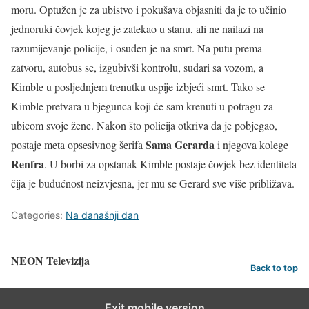
moru. Optužen je za ubistvo i pokušava objasniti da je to učinio
jednoruki čovjek kojeg je zatekao u stanu, ali ne nailazi na
razumijevanje policije, i osuđen je na smrt. Na putu prema
zatvoru, autobus se, izgubivši kontrolu, sudari sa vozom, a
Kimble u posljednjem trenutku uspije izbjeći smrt. Tako se
Kimble pretvara u bjegunca koji će sam krenuti u potragu za
ubicom svoje žene. Nakon što policija otkriva da je pobjegao,
Sama Gerarda
postaje meta opsesivnog šerifa
i njegova kolege
Renfra
. U borbi za opstanak Kimble postaje čovjek bez identiteta
čija je budućnost neizvjesna, jer mu se Gerard sve više približava.
Categories:
Na današnji dan
NEON Televizija
Back to top
Exit mobile version