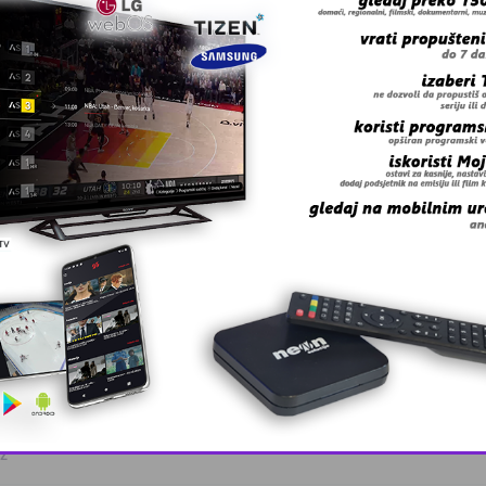
vora za Faktor Azmir Husić.
 grešku u tekstu?
oz
This popup will close in:
10