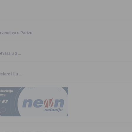
rvenstvu u Parizu
otvara u S …
elare i lju …