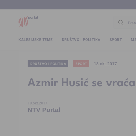
www.ntv.
KALESIJSKE TEME
DRUŠTVO I POLITIKA
SPORT
MA
18.okt.2017
DRUŠTVO I POLITIKA
SPORT
Azmir Husić se vraća
18.okt.2017
NTV Portal