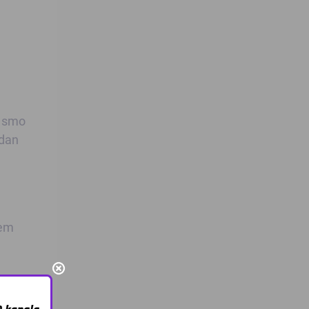
i smo
edan
jem
estini