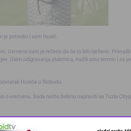
 je potvrdio i sam Husić.
. Usmeno nam je rečeno da će to biti riješeno. Pronašl
tjev. Osim odigravanja utakmica, tražili smo termin i za j
povratak Husića u Slobodu.
si o vremenu. Sada nešto želimo napraviti sa Tuzla City
u osmine finala Kupa BiH. Tim Darka Vojvodića je u šesna
Zrinjski. Za Slogu je samo jedan protivnik nepoželjan.