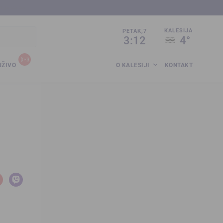
sija.co.ba
KALESIJA
PETAK,7
3:12
4°
UŽIVO
O KALESIJI
KONTAKT