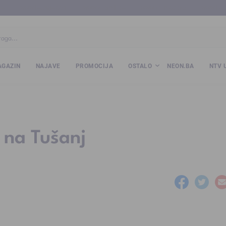
ba
www.kalesija.com
www.zvornik.ba
www.zivinice.org
www.kale
GAZIN
NAJAVE
PROMOCIJA
OSTALO
NEON.BA
NTV 
 na Tušanj