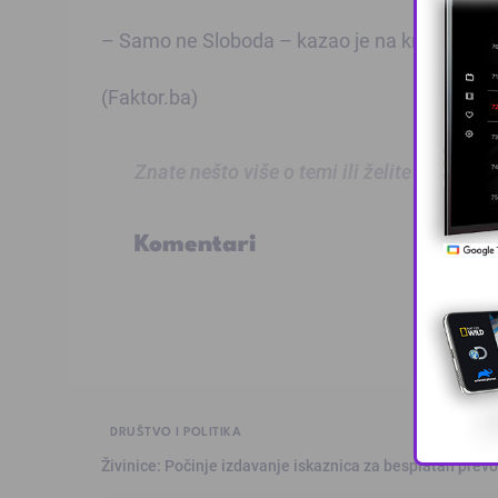
– Samo ne Sloboda – kazao je na kraju razgo
(Faktor.ba)
Znate nešto više o temi ili želite prijaviti
Komentari
DRUŠTVO I POLITIKA
Živinice: Počinje izdavanje iskaznica za besplatan prev