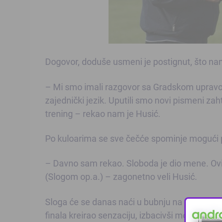
Dogovor, doduše usmeni je postignut, što nam
– Mi smo imali razgovor sa Gradskom upravom
zajednički jezik. Uputili smo novi pismeni zah
trening – rekao nam je Husić.
Po kuloarima se sve čečće spominje mogući 
– Davno sam rekao. Sloboda je dio mene. Ovi
(Slogom op.a.) – zagonetno veli Husić.
Sloga će se danas naći u bubnju na žrijebanj
finala kreirao senzaciju, izbacivši mostarski 