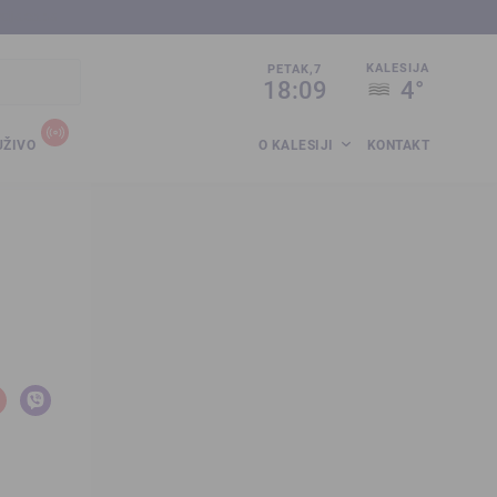
sija.co.ba
KALESIJA
PETAK,7
18:09
4°
UŽIVO
O KALESIJI
KONTAKT