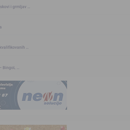
skovi i grmljav …
a
kvalifikovanih …
 – BingoL …