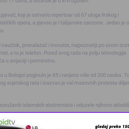
mo 11 dana, a ustanak je u krvi ugušen.
jevač, koji je ostvario repertoar od 67 uloga lirskog i
stičkih opera, a pjevao je i talijanske canzone. Jedan je 
ču.
aučnik, pronalazač i inovator, najpoznatiji po svom izum
i, a to je telefon. Pored svog rada na polju tehnologije
a u avijaciji i pomorstvu.
 u Bologni poginulo je 85 i ranjeno više od 200 osoba. To
gog svjetskog rata i izazvao je val masovnih protesta dilj
naoružanih islamskih ekstremista i oduzele njihovo skladi
r-Bresson, jedan od najvećih fotografa dvadesetoga stolj