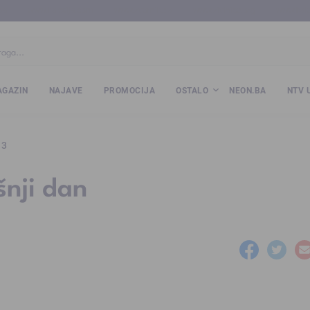
ba
www.kalesija.com
www.zvornik.ba
www.zivinice.org
www.kale
GAZIN
NAJAVE
PROMOCIJA
OSTALO
NEON.BA
NTV 
13
šnji dan