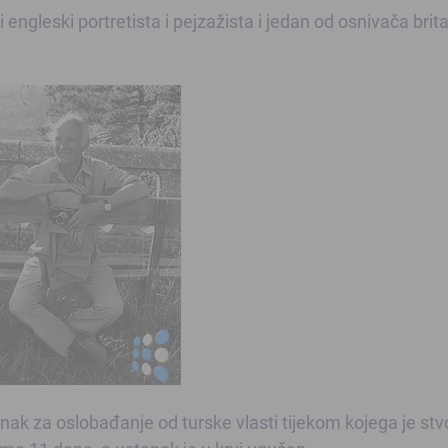
gleski portretista i pejzažista i jedan od osnivača brit
nak za oslobađanje od turske vlasti tijekom kojega je st