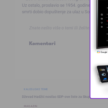
Uz ostalo, proslavio se 1954. godine, kada je 
smrti dobio dopuštenje za ulaz u Sovjetski S
Znate nešto više o temi ili želite prijaviti
Komentari
KALESIJSKE TEME
Dževad Hadžić nosilac SDP-ove liste za Skupštinu Tuzl
MAGAZIN