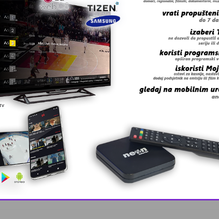
postao prvi zapadni fotograf koji je godinu nakon Staljino
avez.
 grešku u tekstu?
anskog kanton …
This popup will close in:
10