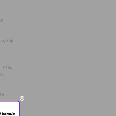
od
u, koji
 je bio
em
šte
eća.