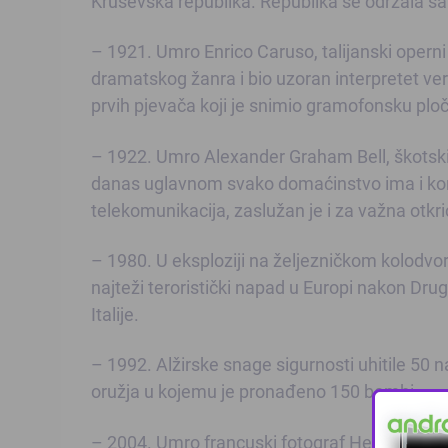
Kruševska republika. Republika se održala sa
– 1921. Umro Enrico Caruso, talijanski operni p
dramatskog žanra i bio uzoran interpretet veri
prvih pjevača koji je snimio gramofonsku plo
– 1922. Umro Alexander Graham Bell, škotski n
danas uglavnom svako domaćinstvo ima i korist
telekomunikacija, zaslužan je i za važna otkrić
– 1980. U eksploziji na željezničkom kolodvoru
najteži teroristički napad u Europi nakon Dru
Italije.
– 1992. Alžirske snage sigurnosti uhitile 50 
oružja u kojemu je pronađeno 150 bombi.
– 2004. Umro francuski fotograf Henri Cartie