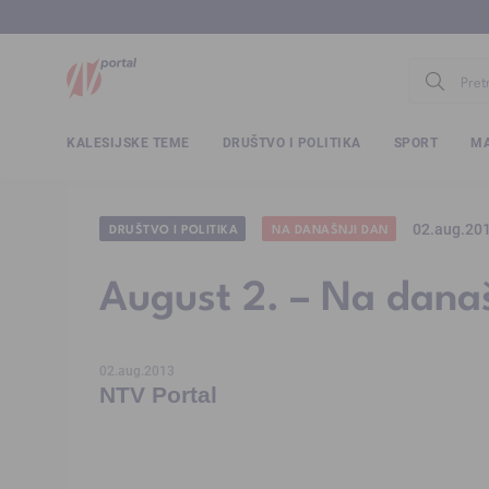
www.ntv.
KALESIJSKE TEME
DRUŠTVO I POLITIKA
SPORT
MA
02.aug.20
DRUŠTVO I POLITIKA
NA DANAŠNJI DAN
August 2. – Na dana
02.aug.2013
NTV Portal