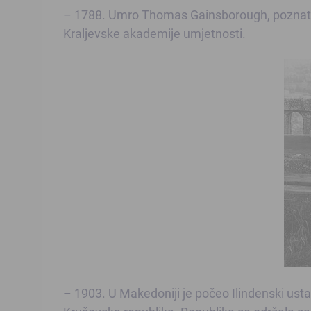
– 1788. Umro Thomas Gainsborough, poznati en
Kraljevske akademije umjetnosti.
– 1903. U Makedoniji je počeo Ilindenski usta