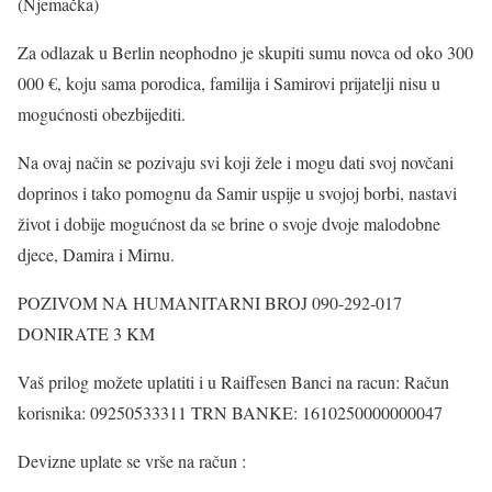
(Njemačka)
Za odlazak u Berlin neophodno je skupiti sumu novca od oko 300
000 €, koju sama porodica, familija i Samirovi prijatelji nisu u
mogućnosti obezbijediti.
Na ovaj način se pozivaju svi koji žele i mogu dati svoj novčani
doprinos i tako pomognu da Samir uspije u svojoj borbi, nastavi
život i dobije mogućnost da se brine o svoje dvoje malodobne
djece, Damira i Mirnu.
POZIVOM NA HUMANITARNI BROJ 090-292-017
DONIRATE 3 KM
Vaš prilog možete uplatiti i u Raiffesen Banci na racun: Račun
korisnika: 09250533311 TRN BANKE: 1610250000000047
Devizne uplate se vrše na račun :