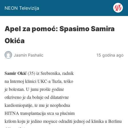
NEON Televizija
Apel za pomoć: Spasimo Samira
Okića
Jasmin Pashalic
15 godina ago
Samir Okić
(35) iz Srebrenika, radnik
na Internoj klinici UKC-a Tuzla, teško
je bolestan. U junu prošle godine
otkriveno je da boluje od dilatativne
kardiomiopatije, te mu je neophodna
HITNA transplantacija srca sa plućnim
krilom koju je jedino moguce odraditi jednoj od klinika u Berlinu