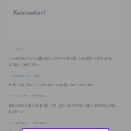
Komentari
SPORT
Juventus na Alajbegovićevom debiju poražen od Intera,
Zmaj učestvov …
KALESIJSKE TEME
Kalesija: Kuća za odmor sa grijanim bazenom
DRUŠTVO I POLITIKA
Na današnji dan prije 101. godine rođen Alija Izetbegović,
lider ko …
DRUŠTVO I POLITIKA