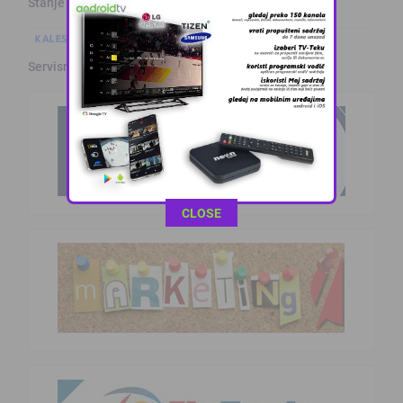
Stanje na putevima
KALESIJSKE TEME
Servisne informacije iz Kalesije (8.8.2026.)
This popup will close in:
11
CLOSE