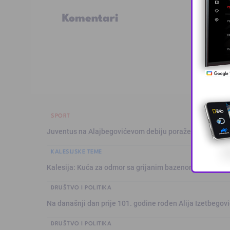
Komentari
SPORT
Juventus na Alajbegovićevom debiju poražen od Intera,
KALESIJSKE TEME
Kalesija: Kuća za odmor sa grijanim bazenom
DRUŠTVO I POLITIKA
Na današnji dan prije 101. godine rođen Alija Izetbegović
DRUŠTVO I POLITIKA