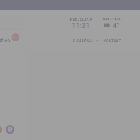
sija.co.ba
KALESIJA
NEDJELJA,9
11:31
4°
UŽIVO
O KALESIJI
KONTAKT