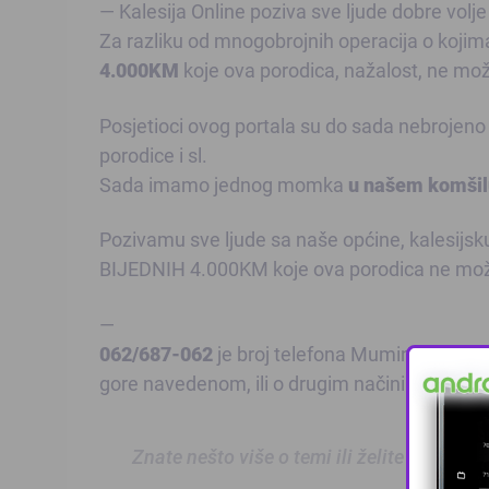
— Kalesija Online poziva sve ljude dobre vo
Za razliku od mnogobrojnih operacija o kojim
4.000KM
koje ova porodica, nažalost, ne mo
Posjetioci ovog portala su do sada nebrojeno
porodice i sl.
Sada imamo jednog momka
u našem komši
Pozivamu sve ljude sa naše općine, kalesijsku
BIJEDNIH 4.000KM koje ova porodica ne mož
—
062/687-062
je broj telefona Mumina Bećirbaš
gore navedenom, ili o drugim načinima uruči
Znate nešto više o temi ili želite prijaviti