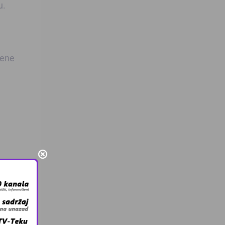
u.
žene
a o