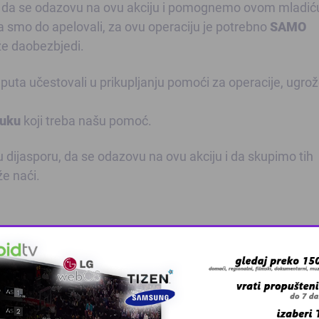
lje da se odazovu na ovu akciju i pomognemo ovom mladić
a smo do apelovali, za ovu operaciju je potrebno
SAMO
že daobezbjedi.
 puta učestovali u prikupljanju pomoći za operacije, ugro
luku
koji treba našu pomoć.
 dijasporu, da se odazovu na ovu akciju i da skupimo tih
e naći.
ića, te ga možete kontaktirati ako želite više informacij
vanja pomoći.
 grešku u tekstu?