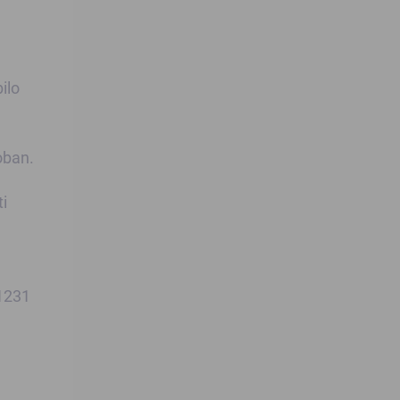
ilo
oban.
i
41231