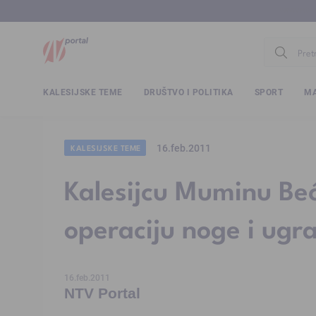
www.ntv.
KALESIJSKE TEME
DRUŠTVO I POLITIKA
SPORT
MA
16.feb.2011
KALESIJSKE TEME
Kalesijcu Muminu Beć
operaciju noge i ugr
16.feb.2011
NTV Portal