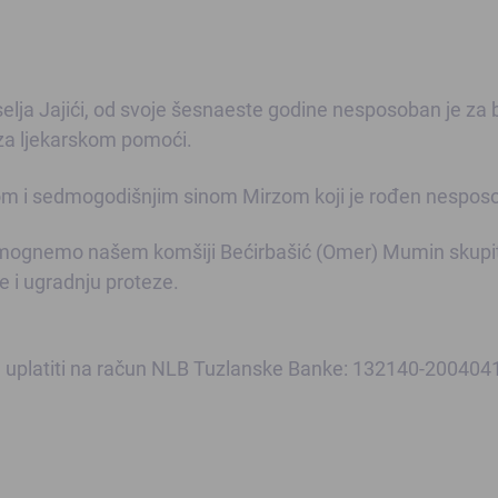
selja Jajići, od svoje šesnaeste godine nesposoban je za b
 za ljekarskom pomoći.
om i sedmogodišnjim sinom Mirzom koji je rođen nespos
pomognemo našem komšiji Bećirbašić (Omer) Mumin skupit
 i ugradnju proteze.
ogu uplatiti na račun NLB Tuzlanske Banke: 132140-20040