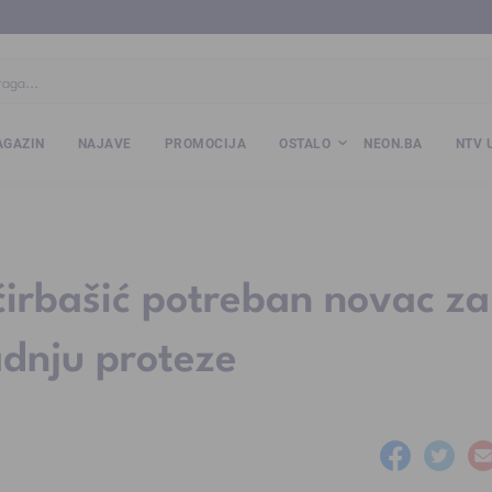
ba
www.kalesija.com
www.zvornik.ba
www.zivinice.org
www.kale
GAZIN
NAJAVE
PROMOCIJA
OSTALO
NEON.BA
NTV 
irbašić potreban novac za
adnju proteze