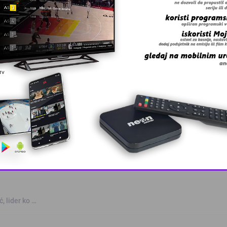
 Zmaj učestvov …
This popup will close in:
9
, lider ko …