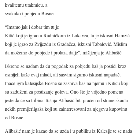
kvalitetnu utakmicu, a
svakako i pobjedu Bosne.
“Imamo jak i dobar tim tu je
Kitić koji je igrao u Radničkom iz Lukavca, tu je iskusni Hamzić
koji je igrao za Zvijezdu iz Gradačca, iskusni Tabalović. Mislim
da možemo do pobjede i prolaza dalje”, mišljenja je Alibašić.
Iskreno se nadam da ću pogodak za pobjedu baš ja postići kroz
osmijeh kaže ovaj mladi, ali sasvim sigurno iskusni napadač.
Inače igra kalesijske Bosne se zasniva baš na njemu i Kitiću koji
su zaduženi za postizanje golova. Ono što je vrijedno pomena
jeste da će sa tribina Tušnja Alibašić biti praćen od strane skauta
nekih premijerligaša koji su zainteresovani za njegovu kupovinu
od Bosne.
Alibašić nam je kazao da se uzda i u publiku iz Kalesije te se nada