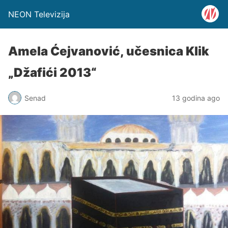
NEON Televizija
Amela Ćejvanović, učesnica Klik
„Džafići 2013“
Senad
13 godina ago