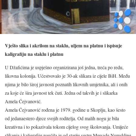
Vješto slika i akrilom na staklu, uljem na platnu i ispisuje
kaligrafiju na staklu i platnu
U Džafićima je uspješno organizirana još jedna, treća po redu,
likovna kolonija. Učestvovalo je 30-ak slikara iz cijele BiH. Među
njima je bilo široj javnosti poznatih likovnih umjetnika, ali i onih
za koje će šira javnost tek čuti. Jedna od takvih je i slikarka
Amela Ćejvanović.
Amela Ćejvanović rođena je 1979. godine u Skoplju, kao šesto
od jedanaestero djece svojih roditelja. Od malih nogu je bila
kreativna i to pokazivala tokom cijelog svog školovanja. Umijeće
slikanja i kaligrafije naučila je od starije sestre Mersade Nuruddine