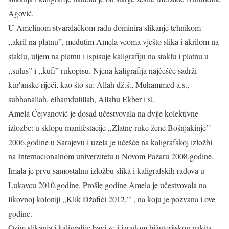
Agović.
U Amelinom stvaralačkom radu dominira slikanje tehnikom
,,akril na platnu”, međutim Amela veoma vješto slika i akrilom na
staklu, uljem na platnu i ispisuje kaligrafiju na staklu i platnu u
,,sulus” i ,,kufi” rukopisu. Njena kaligrafija najčešće sadrži
kur'anske riječi, kao što su: Allah dž.š., Muhammed a.s.,
subhanallah, elhamdulillah, Allahu Ekber i sl.
Amela Ćejvanović je dosad učestvovala na dvije kolektivne
izlozbe: u sklopu manifestacije ,,Zlatne ruke žene Bošnjakinje’’
2006.godine u Sarajevu i uzela je učešće na kaligrafskoj izložbi
na Internacionalnom univerzitetu u Novom Pazaru 2008.godine.
Imala je prvu samostalnu izložbu slika i kaligrafskih radova u
Lukavcu 2010.godine. Prošle godine Amela je učestvovala na
likovnoj koloniji ,,Klik Džafići 2012.’’ , na koju je pozvana i ove
godine.
Osim slikanja i kaligrafije bavi se i izradom bižuterijskog nakita,