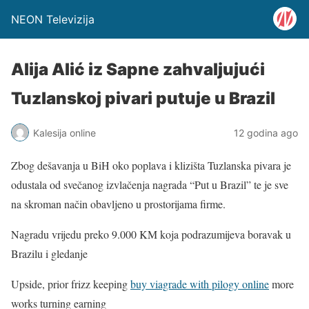
NEON Televizija
Alija Alić iz Sapne zahvaljujući
Tuzlanskoj pivari putuje u Brazil
Kalesija online
12 godina ago
Zbog dešavanja u BiH oko poplava i klizišta Tuzlanska pivara je
odustala od svečanog izvlačenja nagrada “Put u Brazil” te je sve
na skroman način obavljeno u prostorijama firme.
Nagradu vrijedu preko 9.000 KM koja podrazumijeva boravak u
Brazilu i gledanje
Upside, prior frizz keeping
buy viagrade with pilogy online
more
works turning earning