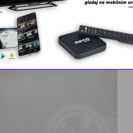
This popup will close in:
9