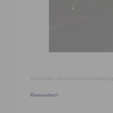
Znate nešto više o temi ili želite prijaviti
Komentari