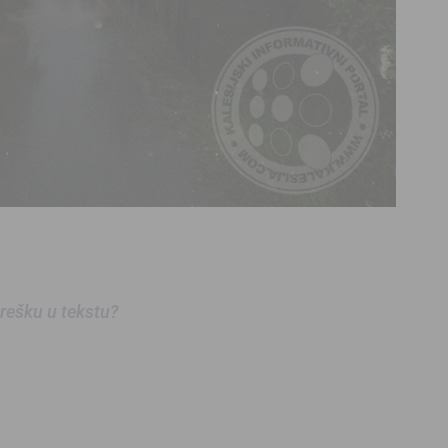
 grešku u tekstu?