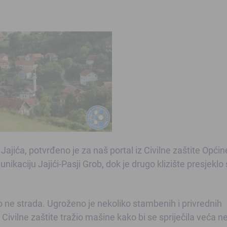
 Jajića, potvrđeno je za naš portal iz Civilne zaštite Općin
unikaciju Jajići-Pasji Grob, dok je drugo klizište presjeklo
ne strada. Ugroženo je nekoliko stambenih i privrednih
 Civilne zaštite tražio mašine kako bi se spriječila veća n