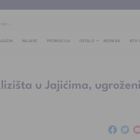
ba
www.kalesija.com
www.zvornik.ba
www.zivinice.org
www.kale
GAZIN
NAJAVE
PROMOCIJA
OSTALO
NEON.BA
NTV 
lizišta u Jajićima, ugrožen