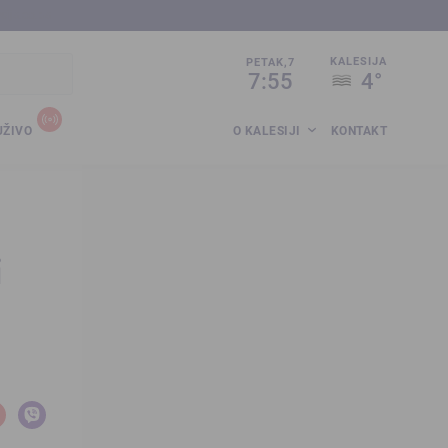
sija.co.ba
KALESIJA
PETAK,7
7:55
4°
UŽIVO
O KALESIJI
KONTAKT
i