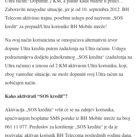
Ultra račun? Dopunite 2 KM, a platite kada budete u prilici…
Zaboravite neugodne situacije, jer je od 10. septembra 2012. BH
Telecom aktivirao trajnu, posebnu uslugu pod nazivom „SOS
kredit“ za prepaid/Ultra korisnike BH Mobile mreže!
Na ovaj način korisnicima se omogućava alternativni izvor
dopune Ultra kredita putem zaduženja na Ultra računu. Usluga
podrazumijeva dodjelu jednokratnog „SOS kredita“ (zaduženja na
Ultra računu) u iznosu od 2 KM aktivnom Ultra korisniku, koji,
zbog vanredne situacije, ne može dopuniti svoj Ultra račun na
uobičajen način.
Kako aktivirati “SOS kredit”?
Aktivacija „SOS kredita“ vršit će se na zahtjev korisnika,
upućivanjem besplatne SMS poruke iz BH Mobile mreže na broj
061 11 077. Preduslov za korištenje „SOS kredita“ je da je
pozivalac aktivan korisnik BH Telecoma posljednjih godinu dana,