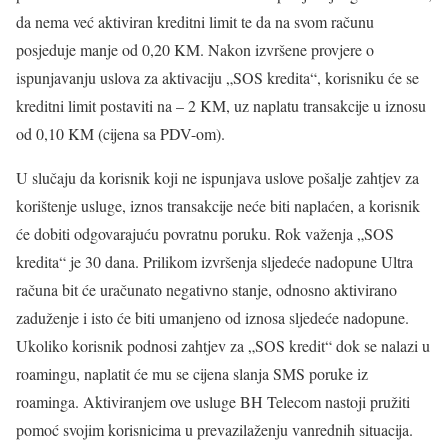
da nema već aktiviran kreditni limit te da na svom računu
posjeduje manje od 0,20 KM. Nakon izvršene provjere o
ispunjavanju uslova za aktivaciju „SOS kredita“, korisniku će se
kreditni limit postaviti na – 2 KM, uz naplatu transakcije u iznosu
od 0,10 KM (cijena sa PDV-om).
U slučaju da korisnik koji ne ispunjava uslove pošalje zahtjev za
korištenje usluge, iznos transakcije neće biti naplaćen, a korisnik
će dobiti odgovarajuću povratnu poruku. Rok važenja „SOS
kredita“ je 30 dana. Prilikom izvršenja sljedeće nadopune Ultra
računa bit će uračunato negativno stanje, odnosno aktivirano
zaduženje i isto će biti umanjeno od iznosa sljedeće nadopune.
Ukoliko korisnik podnosi zahtjev za „SOS kredit“ dok se nalazi u
roamingu, naplatit će mu se cijena slanja SMS poruke iz
roaminga. Aktiviranjem ove usluge BH Telecom nastoji pružiti
pomoć svojim korisnicima u prevazilaženju vanrednih situacija.