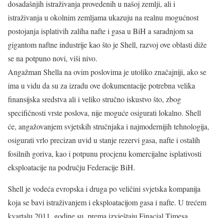
dosadašnjih istraživanja provedenih u našoj zemlji, ali i
istraživanja u okolnim zemljama ukazuju na realnu mogućnost
postojanja isplativih zaliha nafte i gasa u BiH a saradnjom sa
gigantom naftne industrije kao što je Shell, razvoj ove oblasti diže
se na potpuno novi, viši nivo.
Angažman Shella na ovim poslovima je utoliko značajniji, ako se
ima u vidu da su za izradu ove dokumentacije potrebna velika
finansijska sredstva ali i veliko stručno iskustvo što, zbog
specifičnosti vrste poslova, nije moguće osigurati lokalno. Shell
će, angažovanjem svjetskih stručnjaka i najmodernijih tehnologija,
osigurati vrlo precizan uvid u stanje rezervi gasa, nafte i ostalih
fosilnih goriva, kao i potpunu procjenu komercijalne isplativosti
eksploatacije na području Federacije BiH.
Shell je vodeća evropska i druga po veličini svjetska kompanija
koja se bavi istraživanjem i eksploatacijom gasa i nafte. U trećem
kvartalu 2011. godine su, prema izvještaju Finacial Timesa,