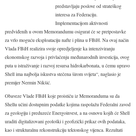
predstavljaju poslove od strateškog
interesa za Federaciju.
Implementacijom aktivnosti
predviđenih u ovom Memorandumu osigurat će se pretpostavke
za vrlo moguću eksploataciju nafte i plina u FBiH. Na ovaj način
Vlada FBiH realizira svoje opredjeljenje ka intenziviranju
ekonomskog razvoja i privlačenju međunarodnih investicija, ovog
puta u istraživanje i razvoj resursa hidrokarbonata, u čemu upravo
Shell ima najbolja iskustva stečena širom svijeta“, naglasio je
premijer Nermin Nikšić.
Obaveze Vlade FBiH koje proističu iz Memoranduma su da
Shellu učini dostupnim podatke kojima raspolažu Federalni zavod
za geologiju i preduzeće Energoinvest, a na osnovu kojih će Shell
uraditi digitalizovani geološki i geofizički prikaz ovih podataka,
kao i strukturalnu rekonstrukciju tektonskog vijenca. Rezultati