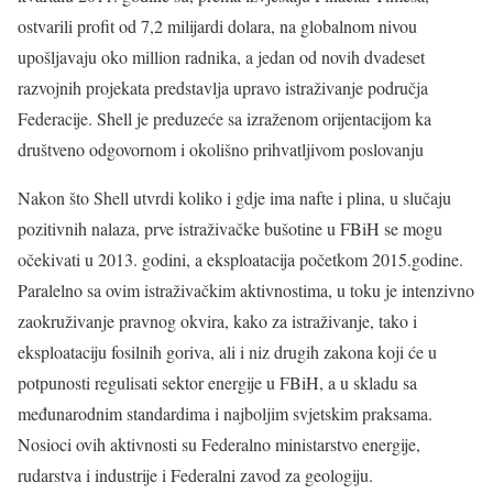
ostvarili profit od 7,2 milijardi dolara, na globalnom nivou
upošljavaju oko million radnika, a jedan od novih dvadeset
razvojnih projekata predstavlja upravo istraživanje područja
Federacije. Shell je preduzeće sa izraženom orijentacijom ka
društveno odgovornom i okolišno prihvatljivom poslovanju
Nakon što Shell utvrdi koliko i gdje ima nafte i plina, u slučaju
pozitivnih nalaza, prve istraživačke bušotine u FBiH se mogu
očekivati u 2013. godini, a eksploatacija početkom 2015.godine.
Paralelno sa ovim istraživačkim aktivnostima, u toku je intenzivno
zaokruživanje pravnog okvira, kako za istraživanje, tako i
eksploataciju fosilnih goriva, ali i niz drugih zakona koji će u
potpunosti regulisati sektor energije u FBiH, a u skladu sa
međunarodnim standardima i najboljim svjetskim praksama.
Nosioci ovih aktivnosti su Federalno ministarstvo energije,
rudarstva i industrije i Federalni zavod za geologiju.