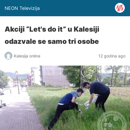
NEON Televizija
Akciji “Let's do it” u Kalesiji
odazvale se samo tri osobe
Kalesija online
12 godina ago