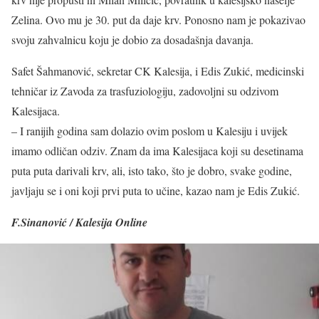
Zelina. Ovo mu je 30. put da daje krv. Ponosno nam je pokazivao
svoju zahvalnicu koju je dobio za dosadašnja davanja.
Safet Šahmanović, sekretar CK Kalesija, i Edis Zukić, medicinski
tehničar iz Zavoda za trasfuziologiju, zadovoljni su odzivom
Kalesijaca.
– I ranijih godina sam dolazio ovim poslom u Kalesiju i uvijek
imamo odličan odziv. Znam da ima Kalesijaca koji su desetinama
puta puta darivali krv, ali, isto tako, što je dobro, svake godine,
javljaju se i oni koji prvi puta to učine, kazao nam je Edis Zukić.
F.Sinanović / Kalesija Online