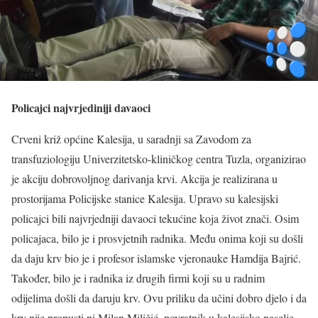
Policajci najvrjediniji davaoci
Crveni križ općine Kalesija, u saradnji sa Zavodom za
transfuziologiju Univerzitetsko-kliničkog centra Tuzla, organizirao
je akciju dobrovoljnog darivanja krvi. Akcija je realizirana u
prostorijama Policijske stanice Kalesija. Upravo su kalesijski
policajci bili najvrjedniji davaoci tekućine koja život znači. Osim
policajaca, bilo je i prosvjetnih radnika. Među onima koji su došli
da daju krv bio je i profesor islamske vjeronauke Hamdija Bajrić.
Također, bilo je i radnika iz drugih firmi koji su u radnim
odijelima došli da daruju krv. Ovu priliku da učini dobro djelo i da
krv nije propusti ni Milan Miličić, povratnik u kalesijsko naselje