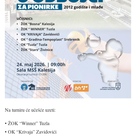
Na turniru će učešće uzeti:
• ŽOK “Winner” Tuzla
• OK “Krivaja” Zavidovići