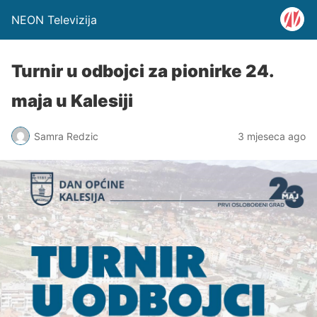
NEON Televizija
Turnir u odbojci za pionirke 24.
maja u Kalesiji
Samra Redzic
3 mjeseca ago