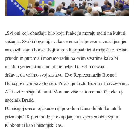
„Svi oni koji obnašaju bilo koju funkciju moraju raditi na kulturi
sjećanja. Svaki događaj, svaka ceremonija je veoma značajna, jer
nas, ovih starih boraca koji smo bili pripadnici Armije će o nestati
prirodnim putem ali moramo raditi na ovim stvarima kako bi
mlađim generacijama udarili temelje. Da volimo svoju
državu, da volimo svoj zastavu. Evo Reprezentacija Bosne i
Hercegovine upravo to radi. Povezuju cijelu Bosnu i Hercegovinu.
Ali i ovi značajni datumi. Moramo više na tome raditi“, rekao je
načelnik Bratić.
Današnjoj svečanoj akademiji povodom Dana dobitnika ratnih
priznanja TK prethodilo je okupljanje na spomen obilježju u
Klokotnici kao i historijski čas.