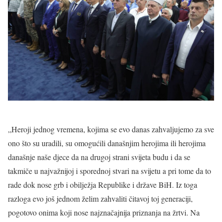
„Heroji jednog vremena, kojima se evo danas zahvaljujemo za sve
ono što su uradili, su omogućili današnjim herojima ili herojima
današnje naše djece da na drugoj strani svijeta budu i da se
takmiče u najvažnijoj i sporednoj stvari na svijetu a pri tome da to
rade dok nose grb i obilježja Republike i države BiH. Iz toga
razloga evo još jednom želim zahvaliti čitavoj toj generaciji,
pogotovo onima koji nose najznačajnija priznanja na žrtvi. Na