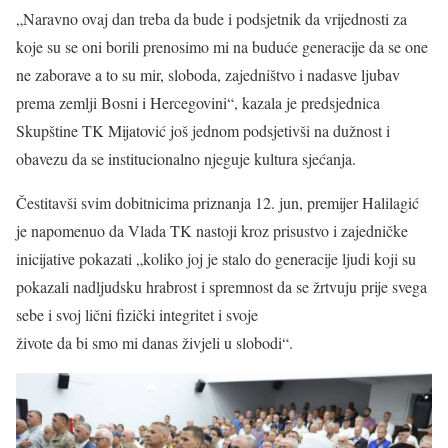
„Naravno ovaj dan treba da bude i podsjetnik da vrijednosti za
koje su se oni borili prenosimo mi na buduće generacije da se one
ne zaborave a to su mir, sloboda, zajedništvo i nadasve ljubav
prema zemlji Bosni i Hercegovini“, kazala je predsjednica
Skupštine TK Mijatović još jednom podsjetivši na dužnost i
obavezu da se institucionalno njeguje kultura sjećanja.
Čestitavši svim dobitnicima priznanja 12. jun, premijer Halilagić
je napomenuo da Vlada TK nastoji kroz prisustvo i zajedničke
inicijative pokazati „koliko joj je stalo do generacije ljudi koji su
pokazali nadljudsku hrabrost i spremnost da se žrtvuju prije svega
sebe i svoj lični fizički integritet i svoje
živote da bi smo mi danas živjeli u slobodi“.