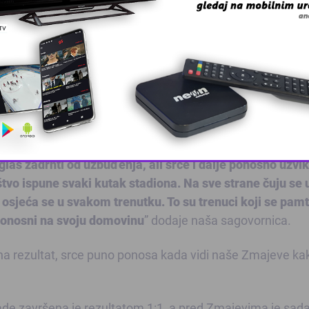
 dragi reprezentativci izlaze na teren, a stadionom odje
adion ustane na noge, a aplauzi i podrška dolaze sa svi
glas zadrhti od uzbuđenja, ali srce i dalje ponosno uzvik
This popup will close in:
9
tvo ispune svaki kutak stadiona. Na sve strane čuju se 
 osjeća se u svakom trenutku. To su trenuci koji se pam
o ponosni na svoju domovinu
” dodaje naša sagovornica.
a na rezultat, srce puno ponosa kada vidi naše Zmajeve ka
e završena je rezultatom 1:1, a pred Zmajevima je sada