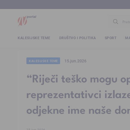
www.ntv.
KALESIJSKE TEME
DRUŠTVO I POLITIKA
SPORT
MA
15.jun.2026
KALESIJSKE TEME
“Riječi teško mogu op
reprezentativci izla
odjekne ime naše d
15.jun.2026