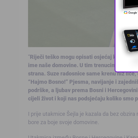
“
Riječi teško mogu opisati osjećaj kada naši
ime naše domovine. U tim trenucima cijeli st
strana. Suze radosnice same krenu niz lice, 
“Hajmo Bosno!” Pjesma, navijanje i zajedniš
podrške, a ljubav prema Bosni i Hercegovini
cijeli život i koji nas podsjećaju koliko sm
I prije utakmice Šejla je kazala da bez obzir
bore za boje svoje domovine.
Utakmica između Bosne i Hercegovine i Kanad