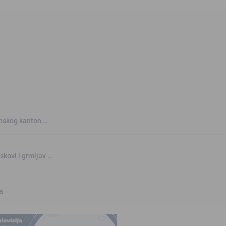
anskog kanton …
skovi i grmljav …
a