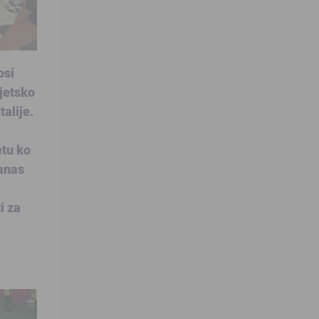
osi
jetsko
alije.
etu ko
anas
i za