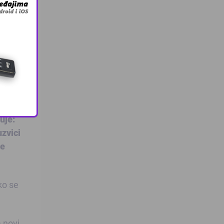
kne
h
uje:
uzvici
te
ko se
 novi