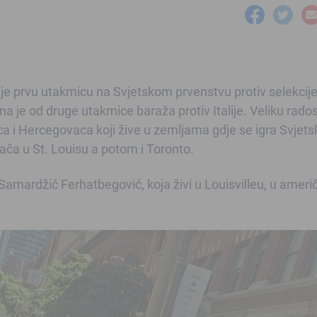
je prvu utakmicu na Svjetskom prvenstvu protiv selekcij
a je od druge utakmice baraža protiv Italije. Veliku rado
aca i Hercegovaca koji žive u zemljama gdje se igra Svjets
ača u St. Louisu a potom i Toronto.
Samardžić Ferhatbegović, koja živi u Louisvilleu, u ameri