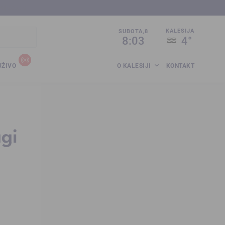
sija.co.ba
KALESIJA
SUBOTA,8
8:03
4°
UŽIVO
O KALESIJI
KONTAKT
agi