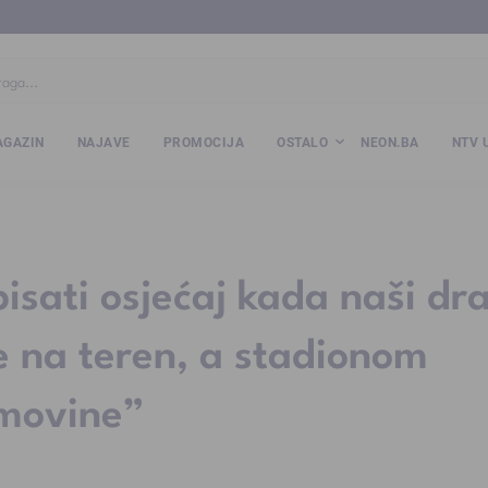
ba
www.kalesija.com
www.zvornik.ba
www.zivinice.org
www.kale
GAZIN
NAJAVE
PROMOCIJA
OSTALO
NEON.BA
NTV 
isati osjećaj kada naši dr
ze na teren, a stadionom
omovine”