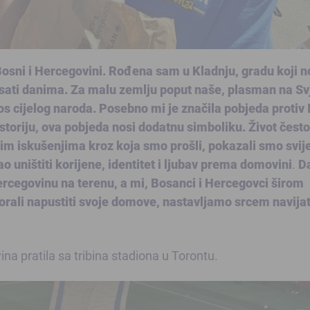
Bosni i Hercegovini. Rođena sam u Kladnju, gradu koji n
isati danima. Za malu zemlju poput naše, plasman na Sv
 cijelog naroda. Posebno mi je značila pobjeda protiv It
storiju, ova pobjeda nosi dodatnu simboliku. Život često
im iskušenjima kroz koja smo prošli, pokazali smo svij
o uništiti korijene, identitet i ljubav prema domovini
.
D
rcegovinu na terenu, a mi, Bosanci i Hercegovci širom
orali napustiti svoje domove, nastavljamo srcem navijat
a pratila sa tribina stadiona u Torontu.