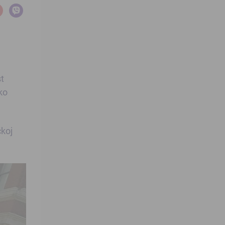
e
st
ko
čkoj