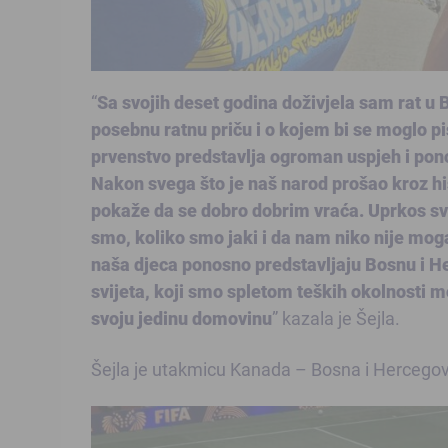
“
Sa svojih deset godina doživjela sam rat u 
posebnu ratnu priču i o kojem bi se moglo p
prvenstvo predstavlja ogroman uspjeh i ponos
Nakon svega što je naš narod prošao kroz hi
pokaže da se dobro dobrim vraća. Uprkos sv
smo, koliko smo jaki i da nam niko nije moga
naša djeca ponosno predstavljaju Bosnu i He
svijeta, koji smo spletom teških okolnosti m
svoju jedinu domovinu
” kazala je Šejla.
Šejla je utakmicu Kanada – Bosna i Hercegovin