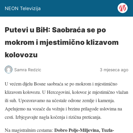
NEON Televizija
Putevi u BiH: Saobraća se po
mokrom i mjestimično klizavom
kolovozu
Samra Redzic
3 mjeseca ago
U većem dijelu Bosne saobraća se po mokrom i mjestimično
klizavom kolovozu. U Hercegovini, kolovoz je mjestimično vlažan
ili suh. Upozoravamo na učestale odrone zemlje i kamenja.
Apelujemo na vozače da vožnju i brzinu prilagode uslovima na
cesti. Izbjegavajte nagla kočenja i rizična preticanja.
Dobro Polje-Miljevina, Tuzla-
Na magistralnim cestama: