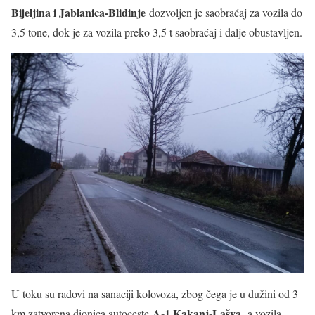
Bijeljina i Jablanica-Blidinje
dozvoljen je saobraćaj za vozila do
3,5 tone, dok je za vozila preko 3,5 t saobraćaj i dalje obustavljen.
U toku su radovi na sanaciji kolovoza, zbog čega je u dužini od 3
A-1 Kakanj-Lašva,
km zatvorena dionica autoceste
a vozila