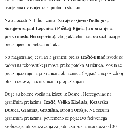
usmjerena dvosmjerno-suprotnom stranom.
Sarajevo sjever-Podlugovi,
Na autocesti A-1 dionicama:
Sarajevo zapad-Lepenica i Počitelj-Bijača (u oba smjera
preko mosta Hercegovina),
zbog aktuelnih radova saobraćaj je
preusmjeren u preticajnu traku.
Izačić-Bihać
Na magistralnoj cesti M-5 granični prelaz
izvode se
Mrižnica
radovi na rekonstrukciji mosta preko potoka
. Vozila se
preusmjeravaju na privremenu obilazinicu (bajpas) u neposrednoj
blizini radova, naizmjeničnim propuštanjem.
Duge su kolone vozila na izlazu iz Bosne i Hercegovine na
Izačić, Velika Kladuša, Kozarska
graničnim prelazima:
Dubica, Gradina, Gradiška, Brod i Orašje.
Na ostalim
graničnim prelazima, povremeno se pojačava frekvencija
saobraćaja, ali zadržavanja za putnička vozila nisu duža od 30