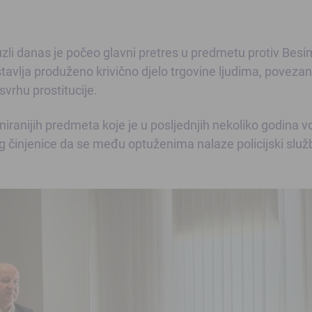
li danas je počeo glavni pretres u predmetu protiv Bes
stavlja produženo krivično djelo trgovine ljudima, povezan
svrhu prostitucije.
niranijih predmeta koje je u posljednjih nekoliko godina v
činjenice da se među optuženima nalaze policijski služb