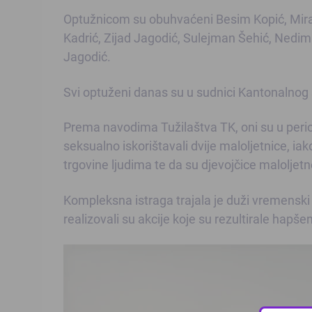
Optužnicom su obuhvaćeni Besim Kopić, Mira
Kadrić, Zijad Jagodić, Sulejman Šehić, Nedim 
Jagodić.
Svi optuženi danas su u sudnici Kantonalnog 
Prema navodima Tužilaštva TK, oni su u period
seksualno iskorištavali dvije maloljetnice, iako
trgovine ljudima te da su djevojčice maloljetn
Kompleksna istraga trajala je duži vremenski p
realizovali su akcije koje su rezultirale hap