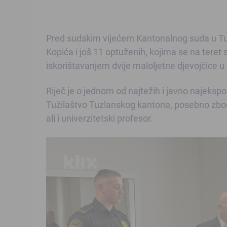
Pred sudskim vijećem Kantonalnog suda u Tuz
Kopića i još 11 optuženih, kojima se na teret 
iskorištavanjem dvije maloljetne djevojčice u 
Riječ je o jednom od najtežih i javno najekspo
Tužilaštvo Tuzlanskog kantona, posebno zbog 
ali i univerzitetski profesor.