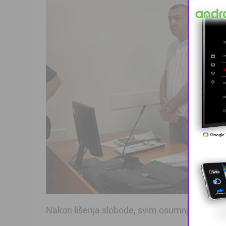
Nakon lišenja slobode, svim osumnjičenima odr