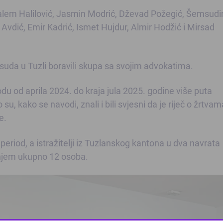
lem Halilović, Jasmin Modrić, Dževad Požegić, Šemsudi
Avdić, Emir Kadrić, Ismet Hujdur, Almir Hodžić i Mirsad
suda u Tuzli boravili skupa sa svojim advokatima.
u od aprila 2024. do kraja jula 2025. godine više puta
 su, kako se navodi, znali i bili svjesni da je riječ o žrtvam
e.
eriod, a istražitelji iz Tuzlanskog kantona u dva navrata
šenjem ukupno 12 osoba.