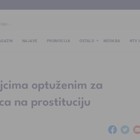
ba
www.kalesija.com
www.zvornik.ba
www.zivinice.org
www.kale
GAZIN
NAJAVE
PROMOCIJA
OSTALO
NEON.BA
NTV 
ajcima optuženim za
ca na prostituciju