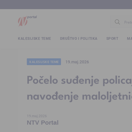
www.ntv.
KALESIJSKE TEME
DRUŠTVO I POLITIKA
SPORT
MA
19.maj.2026
KALESIJSKE TEME
Počelo suđenje polic
navođenje maloljetni
19.maj.2026
NTV Portal