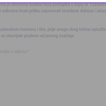
o je otvorena sudska faza postupka u kojoj će Tužilašt
This popup will close in:
10
 odbrana imati priliku osporavati izvedene dokaze i iska
uzlanskom kantonu i šire, prije svega zbog težine optužbi 
su obavljale poslove od javnog značaja.
 grešku u tekstu?