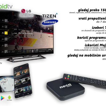
eđen je pritvor, koji je produžavan tokom trajanja istra