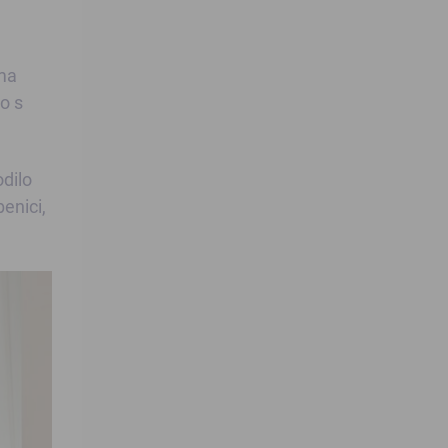
ima
o s
odilo
enici,