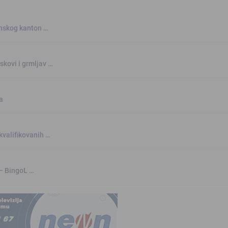
anskog kanton …
skovi i grmljav …
a
kvalifikovanih …
 – BingoL …