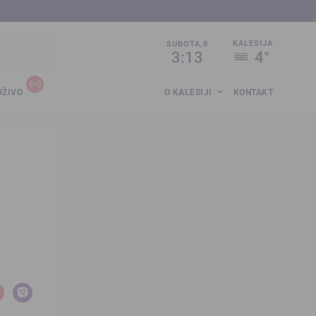
sija.co.ba
KALESIJA
SUBOTA,8
3:13
4°
UŽIVO
O KALESIJI
KONTAKT