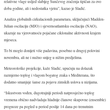
relativne vlage usljed slabijeg Sunčevog zračenja tipičan za ovo
doba godine, ali i nedostatka vjetra”, kazao je Sladić.
Analiza globalnih cirkulacionih parametara, uključujući Madden-
Julian oscilaciju (MJO) i sjevernoatlantsku oscilaciju (NAO),
ukazuje na vjerovatnoću pojačane ciklonalne aktivnosti krajem
mjeseca.
To bi moglo donijeti više padavina, posebno u drugoj polovini
novembra, ali ne i nužno snijeg u nižim predjelima.
Meteorološke projekcije, kaže Sladić, upućuju na dolazak
razmjerno toplog i vlagom bogatog zraka s Mediterana, što
dodatno smanjuje šanse za pojavu zimskih uslova u nizijama.
“Iskustvom vođen, dugotrajniji periodi natprosječno toplog
vremena obično nadvladaju hladnije članove skupovne (ensemble)
prognoze pa pogled u period poslije 14 dana po trenutnim