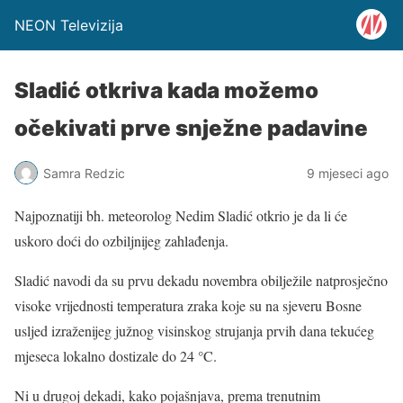
NEON Televizija
Sladić otkriva kada možemo
očekivati prve snježne padavine
Samra Redzic
9 mjeseci ago
Najpoznatiji bh. meteorolog Nedim Sladić otkrio je da li će
uskoro doći do ozbiljnijeg zahlađenja.
Sladić navodi da su prvu dekadu novembra obilježile natprosječno
visoke vrijednosti temperatura zraka koje su na sjeveru Bosne
usljed izraženijeg južnog visinskog strujanja prvih dana tekućeg
mjeseca lokalno dostizale do 24 °C.
Ni u drugoj dekadi, kako pojašnjava, prema trenutnim