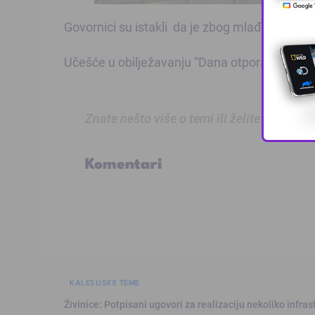
Govornici su istakli da je zbog mlađih genera
Učešće u obilježavanju “Dana otpora i strada
Znate nešto više o temi ili želite prijaviti
Komentari
KALESIJSKE TEME
Živinice: Potpisani ugovori za realizaciju nekoliko infras