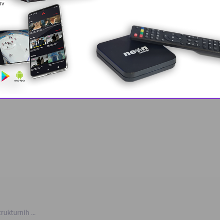
cija itekako važno njegovati kulturu sjećanja.
nja Bošnjaka MZ Memići” uzeli su i učenici OŠ Memići
 grešku u tekstu?
This popup will close in:
10
trukturnih …