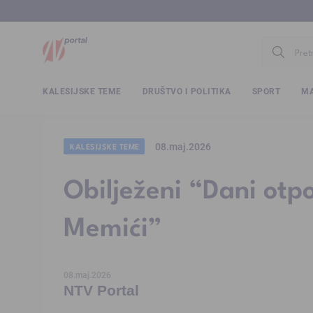
www.ntv.
KALESIJSKE TEME
DRUŠTVO I POLITIKA
SPORT
MA
08.maj.2026
KALESIJSKE TEME
Obilježeni “Dani otp
Memići”
08.maj.2026
NTV Portal