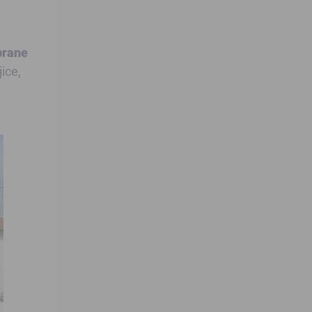
brane
ice,