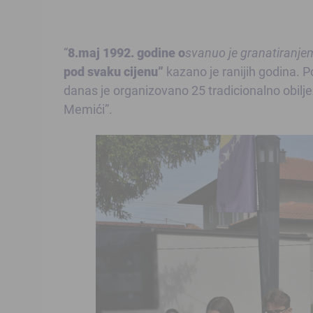
“
8.maj 1992. godine
o
svanuo je granatiranje
pod svaku cijenu”
kazano je ranijih godina.
danas je organizovano 25 tradicionalno obilj
Memići”.