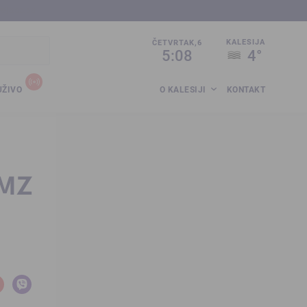
sija.co.ba
KALESIJA
ČETVRTAK,6
5:08
4°
UŽIVO
O KALESIJI
KONTAKT
 MZ