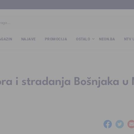
ba
www.kalesija.com
www.zvornik.ba
www.zivinice.org
www.kale
GAZIN
NAJAVE
PROMOCIJA
OSTALO
NEON.BA
NTV 
ora i stradanja Bošnjaka u